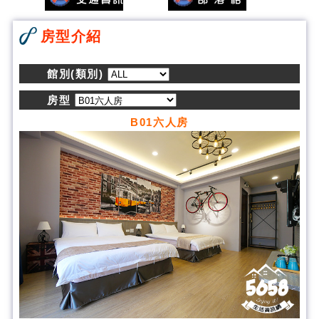
房型介紹
館別(類別)
房型
B01六人房