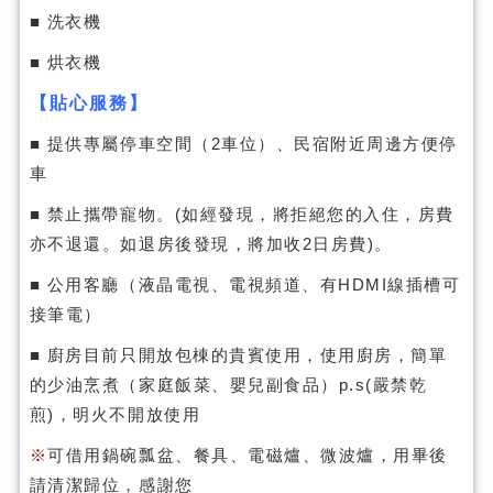
■ 洗衣機
■ 烘衣機
【貼心服務】
■ 提供專屬停車空間（2車位）、民宿附近周邊方便停
車
■ 禁止攜帶寵物。(如經發現，將拒絕您的入住，房費
亦不退還。如退房後發現，將加收2日房費)。
■ 公用客廳（液晶電視、電視頻道、有HDMI線插槽可
接筆電）
■ 廚房目前只開放包棟的貴賓使用，使用廚房，簡單
的少油烹煮（家庭飯菜、嬰兒副食品）p.s(嚴禁乾
煎)，明火不開放使用
※
可借用鍋碗瓢盆、餐具、電磁爐、微波爐，用畢後
請清潔歸位，感謝您