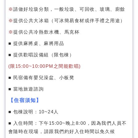
※
請做好垃圾分類，一般垃圾、可回收、玻璃、廚餘
※
提供公共大冰箱（可冰簡易食材或伴手禮之用途）
※
提供公共冷熱飲水機、馬克杯
■ 提供麻將桌、麻將用品
■ 提供歡唱設備組（限包棟）
(限15:00~10:00PM之間能歡唱)
■ 民宿備有嬰兒澡盆、小板凳
■ 當地旅遊諮詢
【住宿須知】
■ 包棟說明：10~24人
■ 入住時間：下午15:00~晚上8:00，因為我們人員不
會隨時在現場，請跟我們約好入住時間以免久候