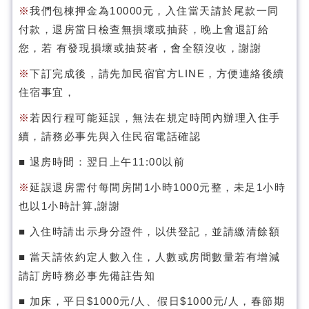
※
我們包棟押金為10000元，入住當天請於尾款一同
付款，退房當日檢查無損壞或抽菸，晚上會退訂給
您，若 有發現損壞或抽菸者，會全額沒收，謝謝
※
下訂完成後，請先加民宿官方LINE，方便連絡後續
住宿事宜，
※
若因行程可能延誤，無法在規定時間內辦理入住手
續，請務必事先與入住民宿電話確認
■ 退房時間：翌日上午11:00以前
※
延誤退房需付每間房間1小時1000元整，未足1小時
也以1小時計算,謝謝
■ 入住時請出示身分證件，以供登記，並請繳清餘額
■ 當天請依約定人數入住，人數或房間數量若有增減
請訂房時務必事先備註告知
■ 加床，平日$1000元/人、假日$1000元/人，春節期