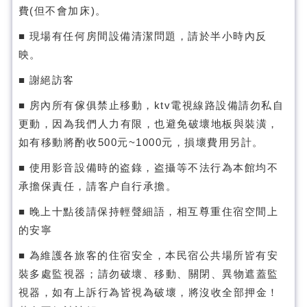
費(但不會加床)。
■ 現場有任何房間設備清潔問題，請於半小時內反
映。
■ 謝絕訪客
■ 房內所有傢俱禁止移動，ktv電視線路設備請勿私自
更動，因為我們人力有限，也避免破壞地板與裝潢，
如有移動將酌收500元~1000元，損壞費用另計。
■ 使用影音設備時的盗錄，盗攝等不法行為本館均不
承擔保責任，請客户自行承擔。
■ 晚上十點後請保持輕聲細語，相互尊重住宿空間上
的安寧
■ 為維護各旅客的住宿安全，本民宿公共場所皆有安
裝多處監視器；請勿破壞、移動、關閉、異物遮蓋監
視器，如有上訴行為皆視為破壞，將沒收全部押金！