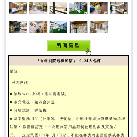
『香榭別院包棟民宿』10~24人包棟
備註：
房內設施
■ 無線WIFI上網（需自備電腦）
■ 液晶電視（第四台頻道）
■ 分離式冷、暖氣機
■​ 基本盥洗用品（沐浴乳、洗髮精、牙刷牙膏組)※依廢棄物清理
法第21條授權訂定「一次用旅宿用品限制使用對象及實施方
式」，規定民國112年7月1日起，不能在客房內主動提供或客房