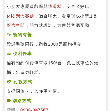
小朋友專屬遊戲區與
溜滑梯
，安全又好玩
休閒聚會客廳
，適合聊天、看電視或小型派對
廚房空間
，開放式設計，方便與客廳互動
🐾 寵物有善
歡迎毛孩同行，酌收2000元寵物押金
🚗 便利停車
備有預約付費停車場150/台
，免去找車位的煩
惱，出遊更輕鬆。
💳 付款方式
支援國旅卡，入住更方便。
☎️ 聯絡方式
電話：
0908-347567