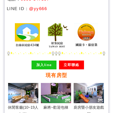
LINE ID：
@yy666
加入line
立即聯絡
現有房型
休閒客廳(10~19人
麻將~歡迎包棟
廚房暨小朋友遊戲