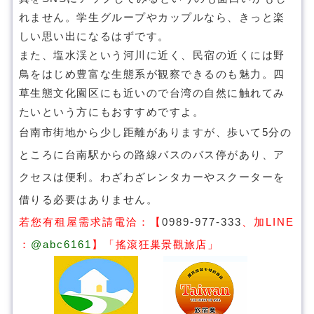
れません。学生グループやカップルなら、きっと楽
しい思い出になるはずです。
また、塩水渓という河川に近く、民宿の近くには野
鳥をはじめ豊富な生態系が観察できるのも魅力。四
草生態文化園区にも近いので台湾の自然に触れてみ
たいという方にもおすすめですよ。
台南市街地から少し距離がありますが、歩いて5分の
ところに台南駅からの路線バスのバス停があり、ア
クセスは便利。わざわざレンタカーやスクーターを
借りる必要はありません。
若您有租屋需求請電洽：
【
0989-977-333
、
加LINE
：
@abc6161
】
「
搖滾狂巢景觀旅店
」