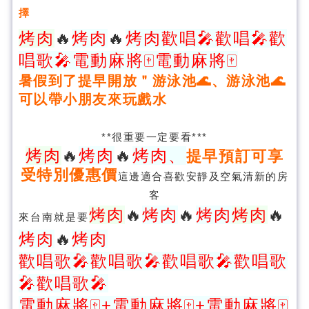
擇
烤肉
🔥
烤肉
🔥
烤肉歡唱🎤歡唱🎤歡
唱歌🎤電動麻將🀄️電動麻將🀄️
暑假到了提早開放＂游泳池🌊、游泳池🌊
可以帶小朋友來玩戲水
**很重要一定要看***
烤肉
🔥
烤肉
🔥
烤肉、
提早預訂可享
受特別優惠價
這邊適合喜歡安靜及空氣清新的房
客
烤肉
🔥
烤肉
🔥
烤肉
烤肉
🔥
來台南就是要
烤肉
🔥
烤肉
歡唱歌🎤歡唱歌🎤歡唱歌🎤歡唱歌
🎤歡唱歌🎤
電動麻將🀄️+電動麻將🀄️+電動麻將🀄️