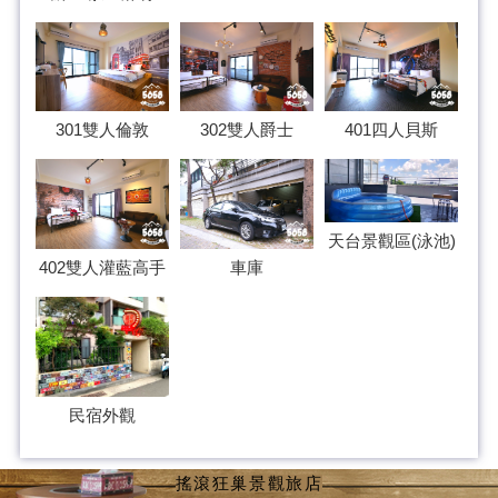
301雙人倫敦
302雙人爵士
401四人貝斯
天台景觀區(泳池)
402雙人灌藍高手
車庫
民宿外觀
搖滾狂巢景觀旅店