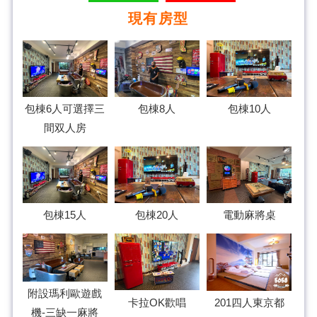
現有房型
包棟10人
包棟6人可選擇三
包棟8人
間双人房
包棟20人
電動麻將桌
包棟15人
附設瑪利歐遊戲
卡拉OK歡唱
201四人東京都
機-三缺一麻將