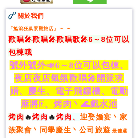
關於我們
「
搖滾狂巢景觀旅店
」 ~ ~
歡唱🎤歡唱🎤歡唱歌🎤6～8位可以
包棟哦
號外號外📣6～8位可以包棟、
夜店夜店氣氛歡唱🎤開派求
婚、慶生、電子飛鏢機、電動
麻將🀄️、烤肉丶🌊戲水池
烤肉
🔥
烤肉
🔥
烤肉、
迎娶婚宴丶家
族聚會丶同學慶生丶公司旅遊
最佳選