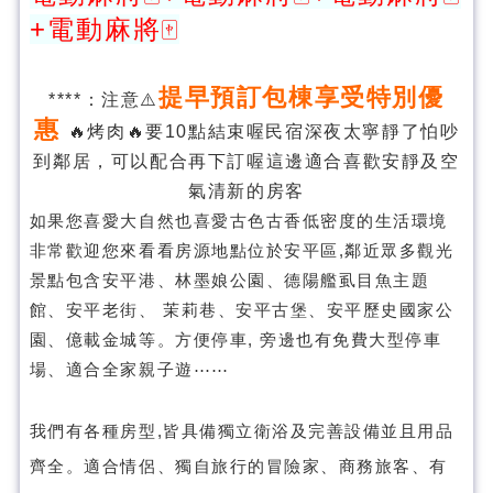
+電動麻將🀄️
提早預訂包棟享受特別優
****：注意⚠️
惠
🔥烤肉🔥要10點結束喔民宿深夜太寧靜了怕吵
到鄰居，可以配合再下訂喔這邊適合喜歡安靜及空
氣清新的房客
如果您喜愛大自然也喜愛古色古香低密度的生活環境
非常歡迎您來看看房源地點位於安平區,鄰近眾多觀光
景點包含安平港、林墨娘公園、德陽艦虱目魚主題
館、安平老街、 茉莉巷、安平古堡、安平歷史國家公
園、億載金城等。方便停車, 旁邊也有免費大型停車
場、適合全家親子遊⋯⋯
我們有各種房型,皆具備獨立衛浴及完善設備並且用品
齊全。適合情侶、獨自旅行的冒險家、商務旅客、有