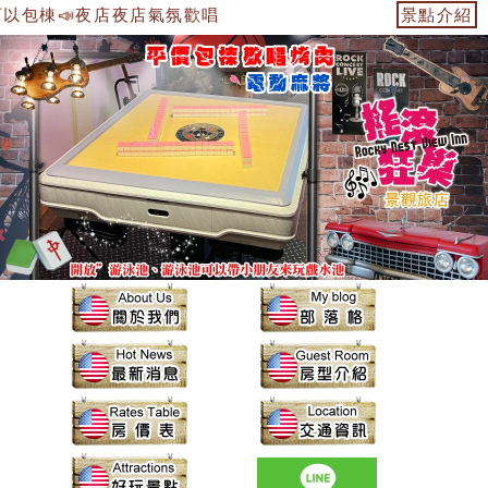
包棟📣夜店夜店氣氛歡唱🎤開派求婚、慶生、電子飛鏢機、電動
景點介紹