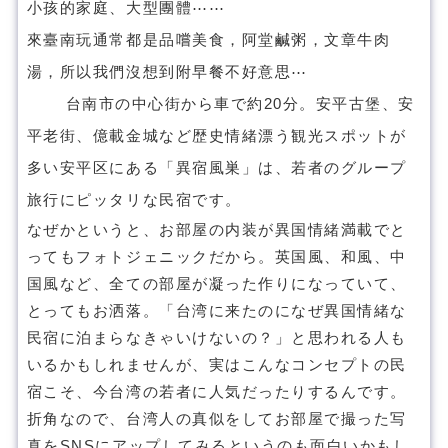
小孩的家庭、大型團體⋯⋯
來臺南玩通常都是品嚐美食，阿堂鹹粥，文章牛肉
湯，所以我們沒想到附早餐不好意思⋯
台南市の中心街から車で約20分。安平古堡、安
平老街、億載金城など歴史情緒漂う観光スポットが
多い安平区にある「異宿風巣」は、若者のグループ
旅行にピッタリな民宿です。
なぜかというと、お部屋の内装が異国情緒満載でと
ってもフォトジェニックだから。英国風、和風、中
国風など、全ての部屋が凝った作りになっていて、
とってもお洒落。「台湾に来たのになぜ異国情緒な
民宿に泊まらなきゃいけないの？」と思われる人も
いるかもしれませんが、実はこんなコンセプトの民
宿こそ、今台湾の若者に人気だったりするんです。
折角なので、台湾人の真似をしてお部屋で撮った写
真をSNSにアップしてみるというのも面白いかもし