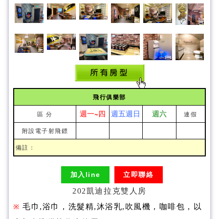
飛行俱樂部
週一~四
週五週日
週六
區 分
連假
附設電子射飛鏢
備註：
加入line
立即聯絡
202凱迪拉克雙人房
毛巾,浴巾，洗髮精,沐浴乳,吹風機，咖啡包，以
※