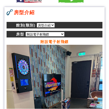
房型介紹
館別(類別)
房型
附設電子射飛鏢