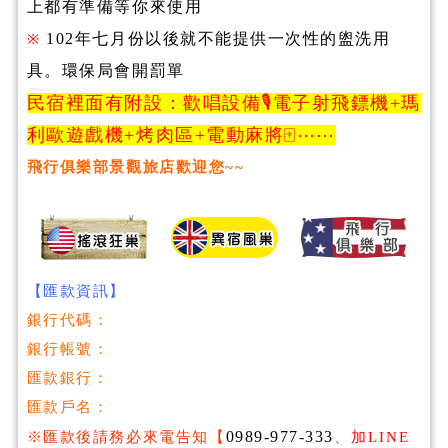
上都有準備等你來使用
102年七月份以後就不能提供一次性的盥洗用
※
具。環保局會開罰單
民宿裡面有附設：歡唱設備🎙️
電子射飛鏢機+
瑪
利歐遊戲機+
烤肉區+電動
麻將🀄️⋯⋯
飛行俱樂部景觀旅店
歡迎您~~
【匯款資訊】
銀行代碼：
銀行帳號：
匯款銀行：
匯款戶名：
0989-977-333
※匯款後請務必來電告知
【
、
加LINE