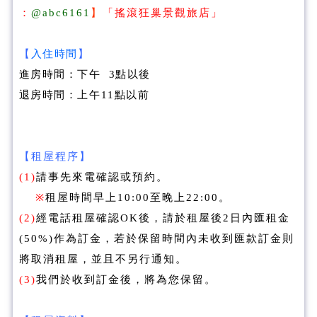
：
@abc6161
】
「
搖滾狂巢景觀旅店
」
【
入住時間
】
進房時間：下午 3點以後
退房時間：上午11點以前
【租屋程序】
(1)
請事先來電確認或預約。
※
租屋時間早上10:00至晚上22:00。
(2)
經電話租屋確認OK後，請於租屋後2日內匯租金
(50%)作為訂金，若於保留時間內未收到匯款訂金則
將取消租屋，並且不另行通知。
(3)
我們於收到訂金後，將為您保留。