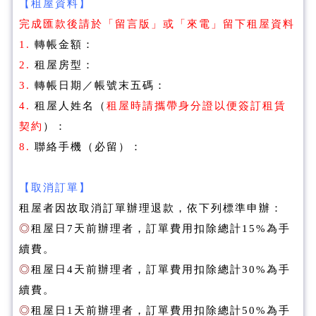
【租屋資料】
完成匯款後請於「留言版」或「來電」留下租屋資料
1.
轉帳金額：
2.
租屋房型：
3.
轉帳日期／帳號末五碼：
4.
租屋人姓名（
租屋時請攜帶身分證以便簽訂租賃
契約
）：
8.
聯絡手機（必留）：
【
取消訂單】
租屋者因故取消訂單辦理退款，依下列標準申辦：
◎
租屋日7天前辦理者，訂單費用扣除總計15%為手
續費。
◎
租屋日4天前辦理者，訂單費用扣除總計30%為手
續費。
◎
租屋日1天前辦理者，訂單費用扣除總計50%為手