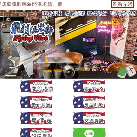
氣氛歡唱🎤開派求婚、慶生、電子飛鏢機、電動麻將🀄️、丶
景點介紹