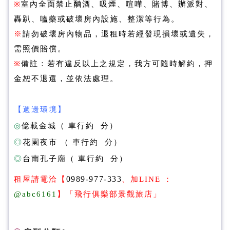
※
室內全面禁止酗酒、吸煙、喧嘩、賭博、辦派對、
轟趴、嗑藥或破壞房內設施、整潔等行為。
※
請勿破壞房內物品，退租時若經發現損壞或遺失，
需照價賠償。
※
備註：若有違反以上之規定，我方可隨時解約，押
金恕不退還，並依法處理。
【週邊環境】
◎
億載金城
（ 車行約 分）
◎
花園夜市
（ 車行約 分）
◎
台南孔子廟
（ 車行約 分）
0989-977-333
租屋請電洽【
、
加LINE ：
@abc6161
】
「飛行俱樂部
景觀旅店
」