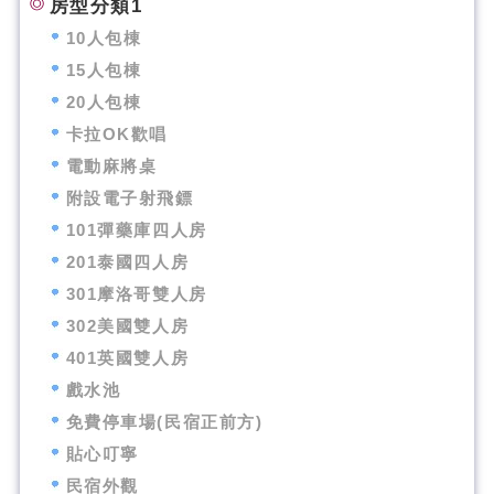
房型分類1
10人包棟
15人包棟
20人包棟
卡拉OK歡唱
電動麻將桌
附設電子射飛鏢
101彈藥庫四人房
201泰國四人房
301摩洛哥雙人房
302美國雙人房
401英國雙人房
戲水池
免費停車場(民宿正前方)
貼心叮寧
民宿外觀