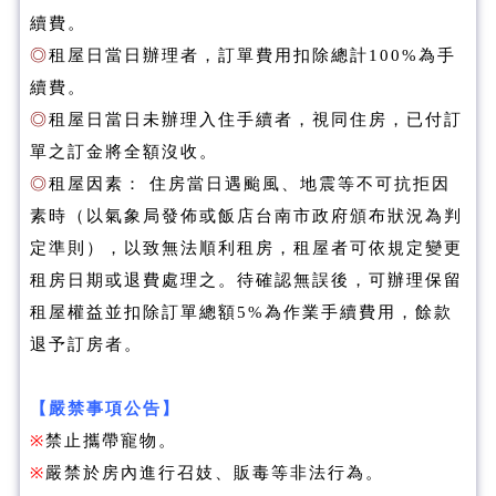
續費。
◎
租屋日當日辦理者，訂單費用扣除總計100%為手
續費。
◎
租屋日當日未辦理入住手續者，視同住房，已付訂
單之訂金將全額沒收。
◎
租屋因素： 住房當日遇颱風、地震等不可抗拒因
素時（以氣象局發佈或飯店台南市政府頒布狀況為判
定準則），以致無法順利租房，租屋者可依規定變更
租房日期或退費處理之。待確認無誤後，可辦理保留
租屋權益並扣除訂單總額5%為作業手續費用，餘款
退予訂房者。
【嚴禁事項公告】
※
禁止攜帶寵物。
※
嚴禁於房內進行召妓、販毒等非法行為。