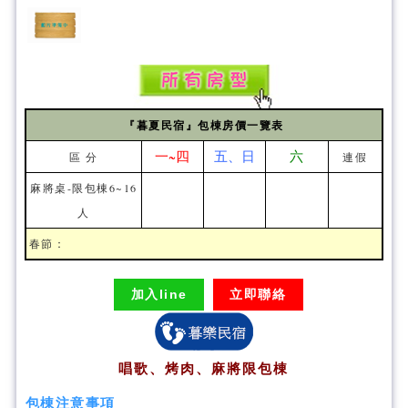
『暮夏民宿』包棟房價一覽表
一~四
五、日
六
區 分
連假
麻將桌-限包棟6~16
人
春節：
加入line
立即聯絡
唱歌、烤肉、麻將限包棟
包棟注意事項