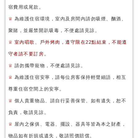
宿費用或尾款。
♕
為維護住宿環境，室內及房間內請勿吸煙、酗酒、
聚賭，並嚴禁開趴吸毒，不便處請見諒。
♕ 室內唱歌、戶外烤肉，遵守限在22點結束，不能遵
守者請不要訂房。
♕
請勿攜帶寵物，不便處請見諒。
♕
為維護住宿安寧，請每位房客保持輕聲細語，相互
尊重住宿空間上的安寧。
♕
個人貴重物品、請自行妥善保管、如有遺失，恕不
負責，敬請見諒。
♕
屋內之傢俱、電器、擺設、器具等皆為本之財產，
物品如有折損或遺失，敬請照價賠償。