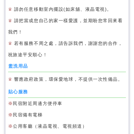
♕
請勿任意移動室內擺設(如床舖、液晶電視)。
♕
請把當成您自己的家一樣愛護，並期盼您常回來看
我們！
♕
若有服務不周之處，請告訴我們，謝謝您的合作，
祝旅途平安順心！
盥洗用品
♕
響應政府政策，環保愛地球，不提供一次性備品。
貼心服務
※
民宿附近周邊方便停車
※
民宿備有電梯
※
公用客廳（液晶電視、電視頻道）