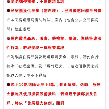
※
請勿攜帶寵物，不便處請見諒
※
民宿無提供早餐（需自理），已將優惠回饋至房價
※
本民宿適用菸害防制法，室內（包含公共空間與房
間）禁止吸煙
※
屋內嚴禁轟趴、吸毒、嚼檳榔、酗酒、聚賭等違法
性行為，若經發現一律報警處理
※
為維護住宿品質及周邊環境安全、寧靜，請勿自行
攜帶『歡唱設備』及『爆竹煙火』，違者否則民宿得
拒絕入住，並不予退費
※
晚上10點到隔天早上8點，禁止喧譁、烤肉、放煙
火鞭炮及使用擴音設備擾民，若違規干擾鄰居及住
戶，將依「發展觀光條例」開罰