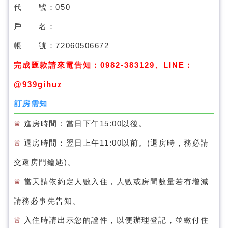
代 號：050
戶 名：
帳 號：72060506672
完成匯款請來電告知：0982-383129、
LINE：
@939gihuz
訂房需知
♕
進房時間：當日下午15:00以後。
♕
退房時間：翌日上午11:00以前。(退房時，務必請
交還房門鑰匙)。
♕
當天請依約定人數入住，人數或房間數量若有增減
請務必事先告知。
♕
入住時請出示您的證件，以便辦理登記，並繳付住