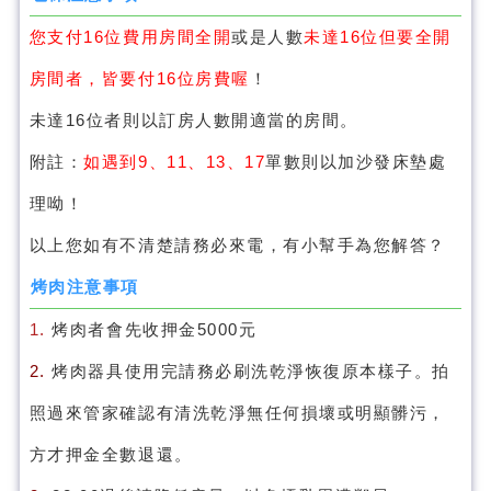
您支付16位費用房間全開
或是人數
未達16位但要全開
房間者，皆要付16位房費喔
！
未達16位者則以訂房人數開適當的房間。
附註：
如遇到9、11、13、17
單數則以加沙發床墊處
理呦！
以上您如有不清楚請務必來電，有小幫手為您解答？
烤肉注意事項
1.
烤肉者會先收押金5000元
2.
烤肉器具使用完請務必刷洗乾淨恢復原本樣子。拍
照過來管家確認有清洗乾淨無任何損壞或明顯髒污，
方才押金全數退還。