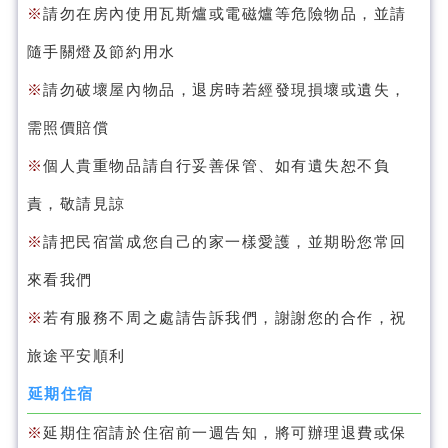
※
請勿在房內使用瓦斯爐或電磁爐等危險物品，並請
隨手關燈及節約用水
※
請勿破壞屋內物品，退房時若經發現損壞或遺失，
需照價賠償
※
個人貴重物品請自行妥善保管、如有遺失恕不負
責，敬請見諒
※
請把民宿當成您自己的家一樣愛護，並期盼您常回
來看我們
※
若有服務不周之處請告訴我們，謝謝您的合作，祝
旅途平安順利
延期住宿
※
延期住宿請於住宿前一週告知，將可辦理退費或保