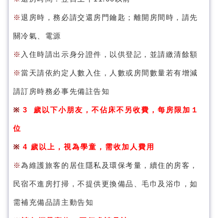
※
退房時，務必請交還房門鑰匙；離開房間時，請先
關冷氣、電源
※
入住時請出示身分證件，以供登記，並請繳清餘額
※
當天請依約定人數入住，人數或房間數量若有增減
請訂房時務必事先備註告知
※
3 歲以下小朋友，不佔床不另收費，每房限加１
位
※
4 歲以上，視為學童，需收加人費用
※
為維護旅客的居住隱私及環保考量，續住的房客，
民宿不進房打掃，不提供更換備品、毛巾及浴巾，如
需補充備品請主動告知