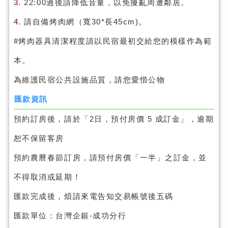
3.
22:00過後請降低音量，以免擾亂周遭鄰居。
4.
請自備烤肉網（寬30*長45cm)。
#烤肉器具清潔程度請以民宿最初交給您的模樣作為範
本。
為維護民宿公共設施品質，請您愛惜公物
匯款資訊
預約訂房後，請於「2日，預付房價 5 成訂金」，逾期
恕不保留客房
預約農曆春節訂房，請預付房價「一半」之訂金，並
不得取消或延期！
匯款完成後，煩請來電告知交易帳號後五碼
匯款單位：台灣企銀-成功分行