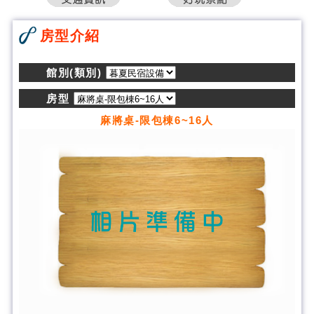
房型介紹
館別(類別)
房型
麻將桌-限包棟6~16人