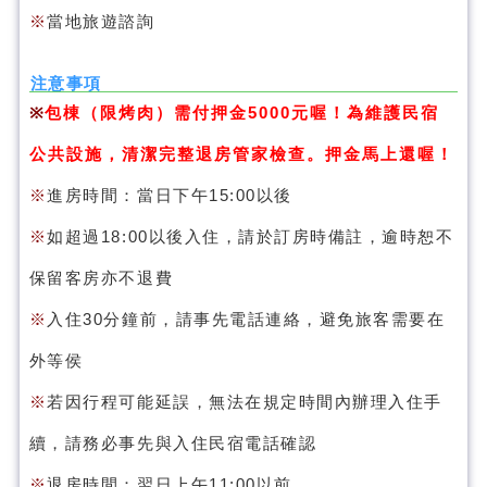
※
當地旅遊諮詢
注意事項
※
包棟（限烤肉）需付押金5000元喔！為維護民宿
公共設施，清潔完整退房管家檢查。押金馬上還喔！
※
進房時間：當日下午15:00以後
※
如超過18:00以後入住，請於訂房時備註，逾時恕不
保留客房亦不退費
※
入住30分鐘前，請事先電話連絡，避免旅客需要在
外等侯
※
若因行程可能延誤，無法在規定時間內辦理入住手
續，請務必事先與入住民宿電話確認
※
退房時間：翌日上午11:00以前