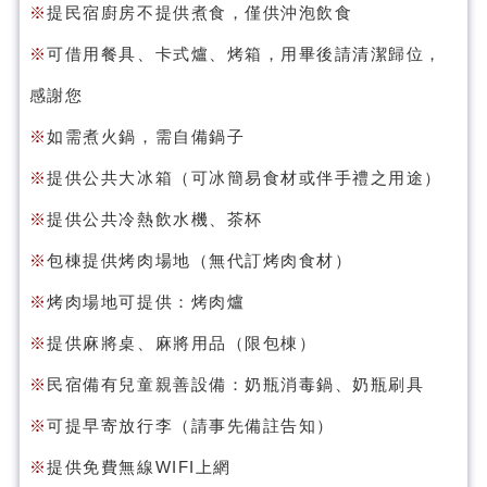
※
提民宿廚房不提供煮食，僅供沖泡飲食
※
可借用餐具、卡式爐、烤箱，用畢後請清潔歸位，
感謝您
※
如需煮火鍋，需自備鍋子
※
提供公共大冰箱（可冰簡易食材或伴手禮之用途）
※
提供公共冷熱飲水機、茶杯
※
包棟提供烤肉場地（無代訂烤肉食材）
※
烤肉場地可提供：烤肉爐
※
提供麻將桌、麻將用品（限包棟）
※
民宿備有兒童親善設備：奶瓶消毒鍋、奶瓶刷具
※
可提早寄放行李（請事先備註告知）
※
提供免費無線WIFI上網