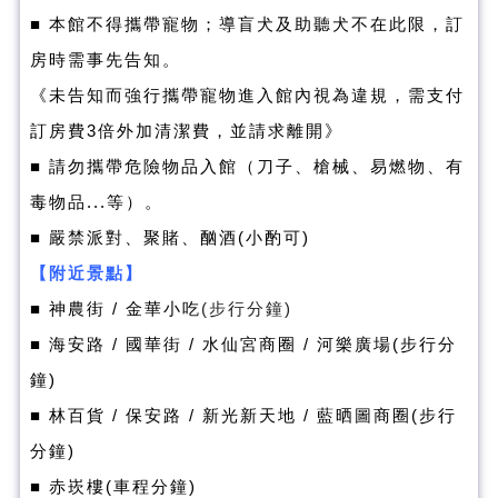
■ 本館不得攜帶寵物；導盲犬及助聽犬不在此限，訂
房時需事先告知。
《未告知而強行攜帶寵物進
入館內視為違規，需支付
訂房費3倍外加清潔費，並請求離開》
■ 請勿攜帶危險物品入館（刀子、槍械、易燃物、有
毒物品...等）。
■ 嚴禁派對、聚賭、酗酒(小酌可)
【附近景點】
■ 神農街 / 金華小吃
(步行分鐘)
■ 海安路 / 國華街 / 水仙宮商圈
/ 河樂廣場(
步行分
鐘)
■ 林百貨 / 保安路 /
新光新天地 / 藍晒圖商圈(步行
分鐘)
■
赤崁樓(車程分鐘)