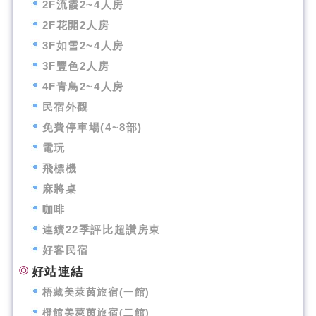
2F流霞2~4人房
2F花開2人房
3F如雪2~4人房
3F豐色2人房
4F青鳥2~4人房
民宿外觀
免費停車場(4~8部)
電玩
飛標機
麻將桌
咖啡
連續22季評比超讚房東
好客民宿
好站連結
梧藏美萊茵旅宿(一館)
橙館美萊茵旅宿(二館)