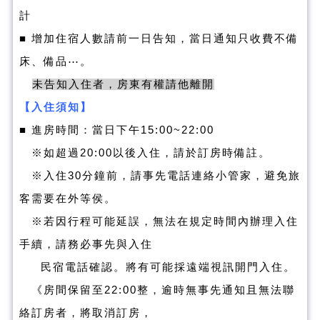
計
​■ 增加住宿人數請前一日告知，當日通知只收費不備
床、備品⋯。
未告知入住者，房東有權請他離開
【入住須知】
■
進房時間：當日下午15:00~22:00
※
如超過20:00以後入住，請於訂房時備註。
※
入住30分鐘前，請事先電話連絡小管家，避免旅
客需要在外等侯。
※若因行程可能延誤，無法在規定時間內辦理入住
手續，請務必事先與入住
民宿電話確認。將有可能採遠端視訊開門入住。
《房間保留至22:00整，逾時無事先通知且無法聯
絡訂房者，將取消訂房，