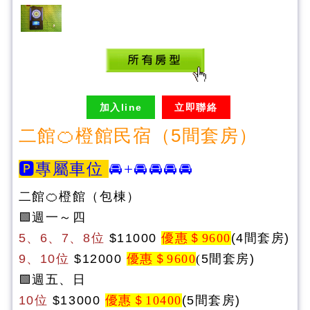
加入line
立即聯絡
二館🍊橙館民宿（5間套房）
🅿️
專屬車位
🚘+🚘🚘
🚘🚘
二館🍊橙館（包棟）
🟩週一～四
5、6、7
、8
位
$
11000
優惠＄9600
(4間套房)
9、10位
$12000
優惠＄9600
(
5間套房)
🟩週五、日
10位
$13000
優惠＄10400
(5間套房)