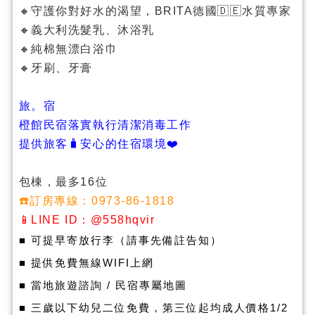
🔸守護你對好水的渴望，BRITA德國🇩🇪水質專家
🔸義大利洗髮乳、沐浴乳
🔸純棉無漂白浴巾
🔸牙刷、牙膏
旅。宿
橙館民宿落實執行清潔消毒工作
提供旅客🧳安心的住宿環境❤️
包棟，最多16位
☎️訂房專線：0973-86-1818
📱LINE ID：@558hqvir
■ 可提早寄放行李（請事先備註告知）
■ 提供免費無線WIFI上網
■ 當地旅遊諮詢 / 民宿專屬地圖
■ 三歲以下幼兒二位免費，第三位起均成人價格1/2