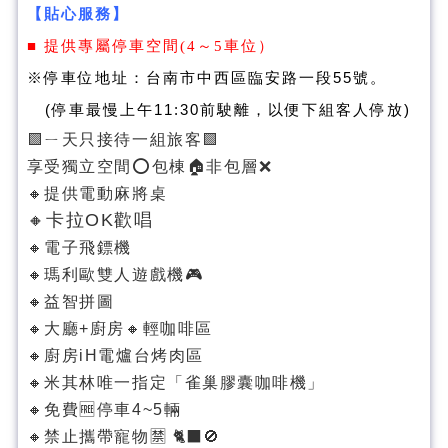
【貼心服務】
■ 提供專屬停車空間(4～5車位）
※停車位地址：台南市中西區臨安路一段55號。
(停車最慢上午11:30前駛離，以便下組客人停放)
🟩ㄧ天只接待一組旅客🟩
享受獨立空間⭕️包棟🏠非包層❌
🔸提供電動麻將桌
🔸卡拉OK歡唱
🔸電子飛鏢機
🔸瑪利歐雙人遊戲機🎮
🔸益智拼圖
🔸大廳+廚房🔸輕咖啡區
🔸廚房iH電爐台烤肉區
🔸米其林唯一指定「雀巢膠囊咖啡機」
🔸免費🆓停車4~5輛
🔸禁止攜帶寵物🈲️ 🐈‍⬛️🚫