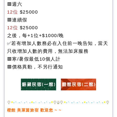
🟥週六
12位
$25000
🟥連續假
12位
$25000
之後，每+1位+$1000/晚
✅若有增加人數務必在入住前一晚告知，當天
只收增加人數的費用，無法加床服務
🟥
寒/暑假最低10個人計
🟥
價格異動，不另行通知
橙館 美萊茵旅宿
歡迎您 ~ ~