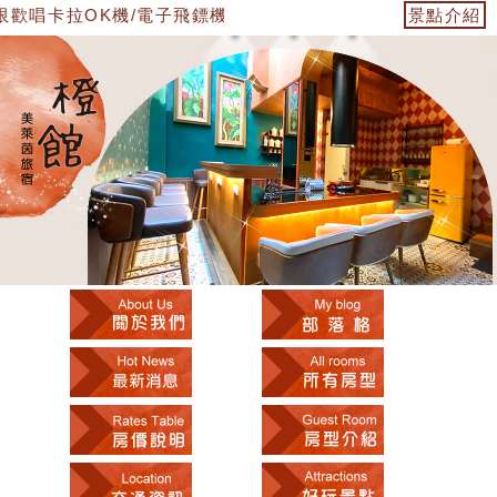
拉OK機/電子飛鏢機/雙人遊戲機/過山車電子麻將桌/ 免費停車場1
景點介紹