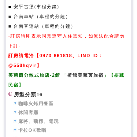
■ 安平古堡(車程分鐘)
■ 台南車站（車程約分鐘）
■ 台南客運站（車程約分鐘）
-訂房時即表示同意遵守入住需知，如無法配合請勿
下訂-
訂房請電洽【0973-861818、LIND ID：
@558hqvir】
美萊茵分散式旅店-2館
「
橙館美萊茵旅宿
」
【梧藏
民宿
】
房型分類16
咖啡火烤用餐區
休閒客廳
麻將、飛標、電玩
卡拉OK歡唱