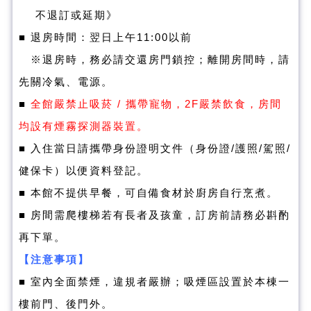
不退訂或延期》
■
退房時間：翌日上午11:00以前
※
退房時，務必請交還房門鎖控；離開房間時，請
先關冷氣、電源。
■
全館嚴禁止吸菸 / 攜帶寵物，2F嚴禁飲食，房間
均設有煙霧探測器裝置。
■ 入住當日請攜帶身份證明文件（身份證/護照/駕照/
健保卡）以便資料登記。
■ 本館不提供早餐，可自備食材於廚房自行烹煮。
■ 房間需爬樓梯若有長者及
孩童，訂房前請務必斟酌
再下單。
【注意事項】
■ 室內全面禁煙，違規者嚴辦；吸煙區設置於本棟一
樓前門、後門外。