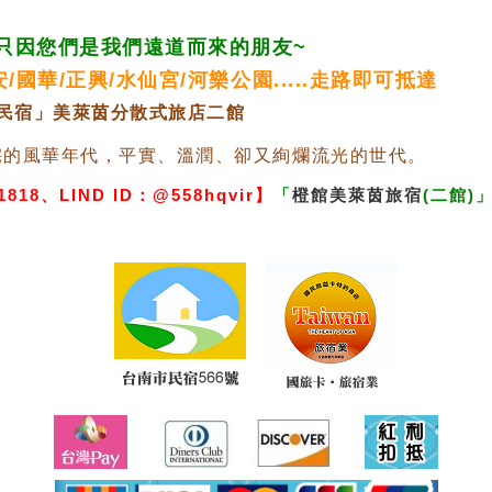
只因您們是我們遠道而來的朋友~
海安/國華/正興/水仙宮/河樂公園.....走路即可抵達
館民宿」美萊茵分散式旅店二館
宅的風華年代，平實、溫潤、卻又絢爛流光的世代。
818、LIND ID：@558hqvir】
「
橙館美萊茵旅宿
(二館)