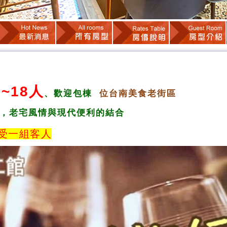
~18人
、歡迎包棟
位台南美食老街區
，老宅風情與現代便利的結合
接受一組客人