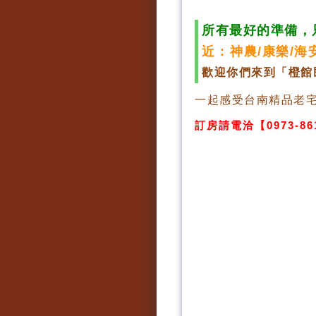
所有最好的準備，
近 : 神農/康樂/
歡迎你們來到「橙
一起感受台南精品老
訂房請電洽【0973-861