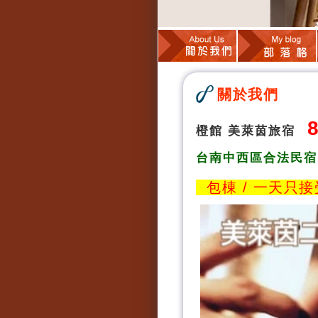
關於我們
8
橙館 美萊茵旅宿
台南中西區合法民宿
包棟 / 一天只