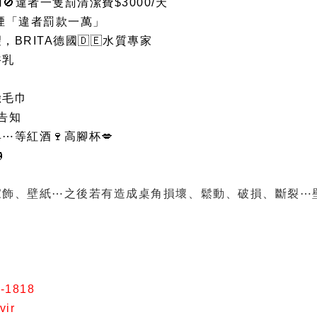
‍⬛🚫違者一隻罰清潔費$3000/天
🚬吸煙「違者罰款一萬」
，BRITA德國🇩🇪水質專家
浴乳
巾
臉毛巾
前告知
⋯等紅酒🍷高腳杯💋

家飾、壁紙⋯之後若有造成桌角損壞、鬆動、破損、斷裂⋯
6-1818
vir