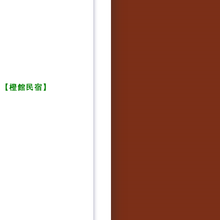
」【
橙館民宿
】