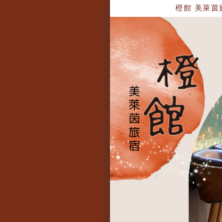
橙館 美萊茵旅宿(二館