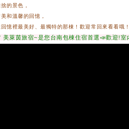
難捨的景色
，
甜美和溫馨的回憶，
您回憶裡最美好、最獨特的那棟！歡迎常回來看看哦
茵旅宿~是您台南包棟住宿首選📣歡迎!室內烤肉