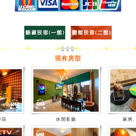
現有房型
餐區
休閒客廳
麻將