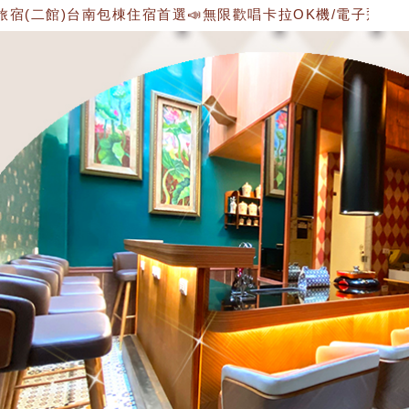
)台南包棟住宿首選📣無限歡唱卡拉OK機/電子飛鏢機/雙人遊戲機/過