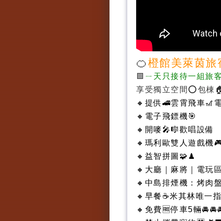
🍊
橙館美萊茵旅
🟩
ㄧ天只接待一組旅
享受獨立空間⭕️包棟
🔸提供🚄雲霄飛車🎢電動
🔸電子飛鏢機🎯
🔸開嘜🎤🎼歡唱設備
🔸瑪利歐雙人遊戲機🎮
🔸益智拼圖🧩♟
🔸大廳｜麻將｜電玩
🔸中島排煙機：烤肉
🔸早餐☕️米其林唯
🔸免費🆓停車5輛🚘🚘🚘