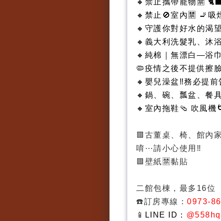
🔸禁止攜帶寵物🈲️ 
🔸禁止🚫室內🈲️ 
🔸守護你對好水的渴望
🔸義大利洗髮乳、沐
🔸純棉｜無漂白—浴
🦠疫情之後不提供擦
🔸嬰兒澡盆‼️務必提
🔸鍋、碗、瓢盆、餐具
🔸室內拖鞋🩴 吹風機
🟥古董桌、椅、館內
唷⋯請小心使用‼️
🟥壁紙🈲️黏貼
二館包棟，最多16位
☎️訂房專線：
0973-8
📱
LINE ID：
@558hq