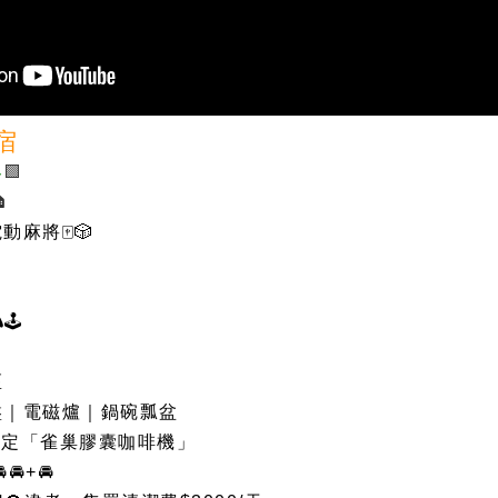
宿
客
🟩

麻將🀄️🎲
🕹
區
盤｜電磁爐｜鍋碗瓢盆
一指定「雀巢膠囊咖啡機」
🚘+🚘