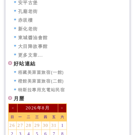
安平古堡
孔廟老街
赤崁樓
新化老街
東城醬油會館
大目降故事館
更多文章...
好站連結
梧藏美萊茵旅宿(一館)
橙館美萊茵旅宿(二館)
特斯拉專用充電站民宿
月曆
2026年8月
<
>
日
一
二
三
四
五
六
26
27
28
29
30
31
1
2
3
4
5
6
7
8