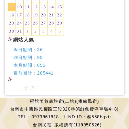
9
10
11
12
13
14
15
16
17
18
19
20
21
22
23
24
25
26
27
28
29
30
31
1
2
3
4
5
網站人氣
今日點閱：
36
昨日點閱：
99
本月點閱：
692
目前累計：
285441
管 理
橙館美萊茵旅宿(二館)(橙館民宿)
台南市中西區民權路三段320巷8號(免費停車場4~8)
TEL：0973861818、LIND ID：@558hqvir
台南民宿
版權所有(119950526)