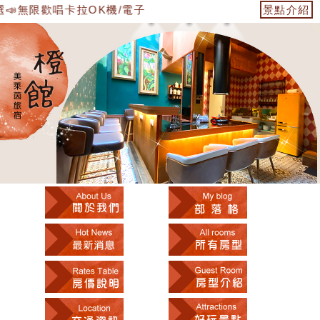
無限歡唱卡拉OK機/電子飛鏢機/雙人遊戲機/過山車電子麻將桌/ 免費
景點介紹