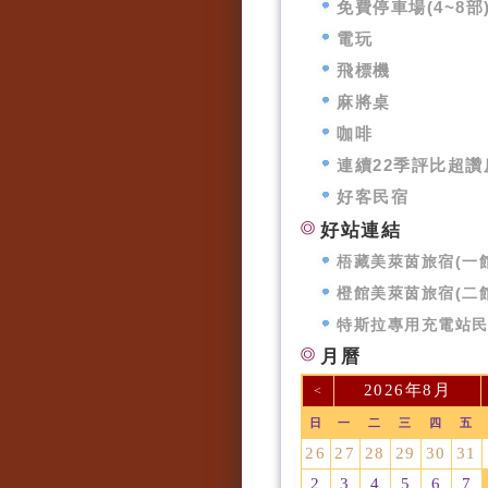
免費停車場(4~8部
電玩
飛標機
麻將桌
咖啡
連續22季評比超讚
好客民宿
好站連結
梧藏美萊茵旅宿(一館
橙館美萊茵旅宿(二館
特斯拉專用充電站
月曆
2026年8月
<
日
一
二
三
四
五
26
27
28
29
30
31
2
3
4
5
6
7