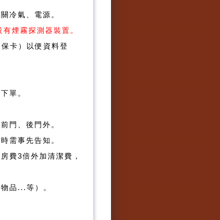
先關冷氣、電源。
均設有煙霧探測器裝置。
健保卡）以便資料登
再下單。
樓前門、後門外。
房時需事先告知。
房費3倍外加清潔費，
品...等）。