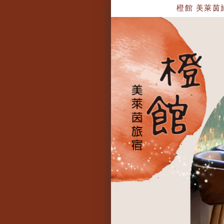
橙館 美萊茵旅宿(二