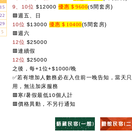
9、10位
$12000
優惠＄9600
(
5間套房)
15
🟩週五、日
22
29
10位
$13000
優惠＄10400
(5間套房)
5
🟥週六
12位
$25000
🟥連續假
12位
$25000
之後，每+1位+$1000/晚
✅若有增加人數務必在入住前一晚告知，當天
用，無法加床服務
🟥
寒/暑假最低10個人計
🟥
價格異動，不另行通知