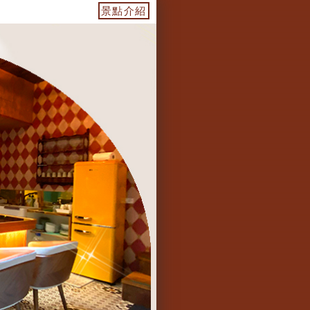
過山車電子麻將桌/ 免費停車場1~5台/米其林指定咖啡機...Li
景點介紹