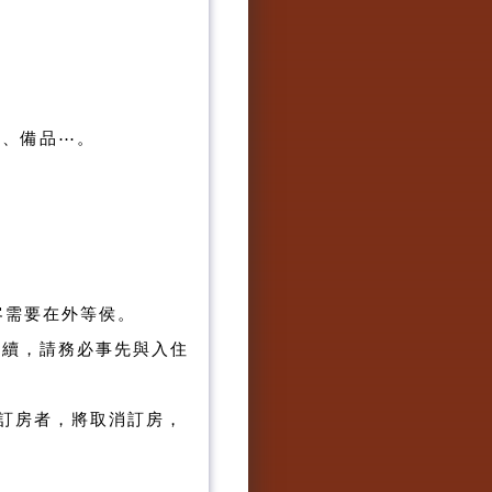
床、備品⋯。
客需要在外等侯。
續，請務必事先與入住
絡訂房者，將取消訂房，