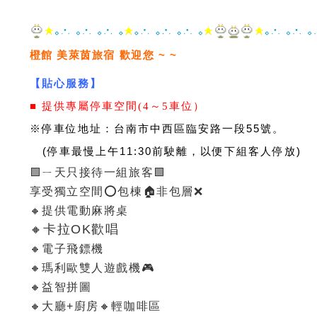
橙館 美萊茵旅宿
歡迎您 ~ ~
【貼心服務】
■ 提供專屬停車空間(4～5車位）
※停車位地址：台南市中西區臨安路一段55號。
(停車最慢上午11:30前駛離，以便下組客人停放)
🟩ㄧ天只接待一組旅客🟩
享受獨立空間⭕️包棟🏠非包層❌
🔸提供電動麻將桌
🔸卡拉OK歡唱
🔸電子飛鏢機
🔸瑪利歐雙人遊戲機🎮
🔸益智拼圖
🔸大廳+廚房🔸輕咖啡區