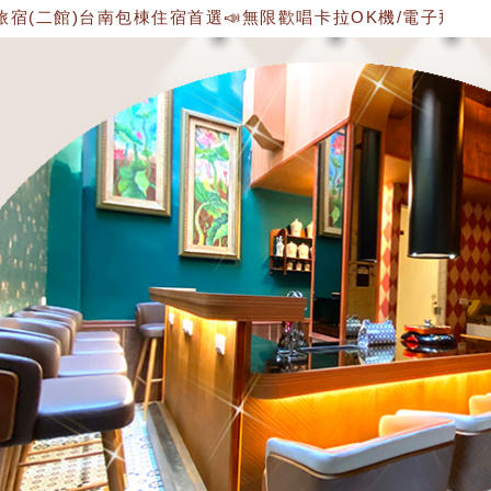
館)台南包棟住宿首選📣無限歡唱卡拉OK機/電子飛鏢機/雙人遊戲機/