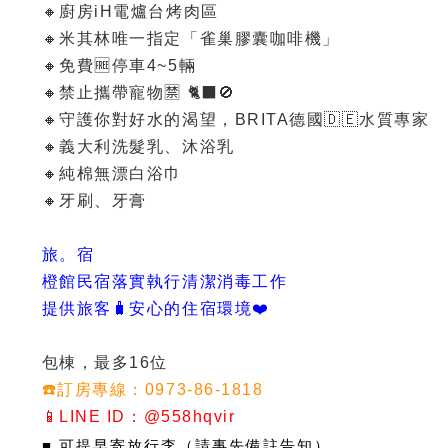
🔸廚房iH電爐台烤肉區
🔸米其林唯一指定「雀巢膠囊咖啡機」
🔸免費🆓停車4~5輛
🔸禁止攜帶寵物🈲️ 🐈‍⬛️🚫
🔸守護你對好水的渴望，BRITA德國🇩🇪水質專家
🔸義大利洗髮乳、沐浴乳
🔸純棉無漂白浴巾
🔸牙刷、牙膏
旅。宿
橙館民宿落實執行清潔消毒工作
提供旅客🧳安心的住宿環境❤️
包棟，最多16位
☎️訂房專線：0973-86-1818
📱LINE ID：@558hqvir
■ 可提早寄放行李（請事先備註告知）