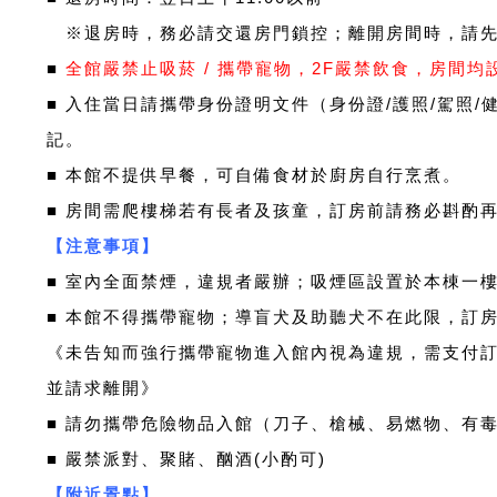
※
退房時，務必請交還房門鎖控；離開房間時，請
■
全館嚴禁止吸菸 / 攜帶寵物，2F嚴禁飲食，房間
■ 入住當日請攜帶身份證明文件（身份證/護照/駕照/
記。
■ 本館不提供早餐，可自備食材於廚房自行烹煮。
■ 房間需爬樓梯若有長者及
孩童，訂房前請務必斟酌
【注意事項】
■ 室內全面禁煙，違規者嚴辦；吸煙區設置於本棟一
■ 本館不得攜帶寵物；導盲犬及助聽犬不在此限，訂
《未告知而強行攜帶寵物進
入館內視為違規，需支付訂
並請求離開》
■ 請勿攜帶危險物品入館（刀子、槍械、易燃物、有毒物
■ 嚴禁派對、聚賭、酗酒(小酌可)
【附近景點】