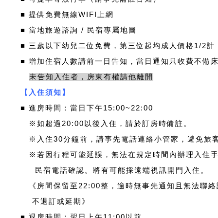
■ 提供免費無線WIFI上網
■ 當地旅遊諮詢 / 民宿專屬地圖
■ 三歲以下幼兒二位免費，第三位起均成人價格1/2計
​■ 增加住宿人數請前一日告知，當日通知只收費不備
未告知入住者，房東有權請他離開
【入住須知】
■
進房時間：當日下午15:00~22:00
※
如超過20:00以後入住，請於訂房時備註。
※
入住30分鐘前，請事先電話連絡小管家，避免旅
※若因行程可能延誤，無法在規定時間內辦理入住手
民宿電話確認。將有可能採遠端視訊開門入住。
《房間保留至22:00整，逾時無事先通知且無法聯
不退訂或延期》
■
退房時間：翌日上午11:00以前