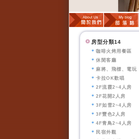
房型分類14
咖啡火烤用餐區
休閒客廳
麻將、飛標、電玩
卡拉OK歡唱
2F流霞2~4人房
2F花開2人房
3F如雪2~4人房
3F豐色2人房
4F青鳥2~4人房
民宿外觀