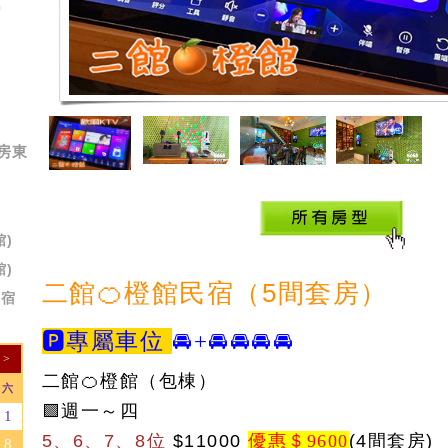
)
房東
)
)
二館🍊橙館民宿（5間套房）
民宿
🅿️
專屬車位
🚘+🚘🚘
🚘🚘
>
二館🍊橙館（包棟）
六
🟩週一～四
1
5、6、7
、8
位
$
11000
優惠＄9600
(4間套房)
8