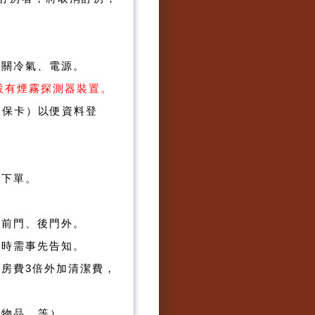
先關冷氣、電源。
均設有煙霧探測器裝置。
健保卡）以便資料登
再下單。
樓前門、後門外。
房時需事先告知。
房費3倍外加清潔費，
品...等）。