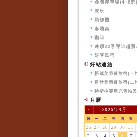
免費停車場(4~8部
電玩
飛標機
麻將桌
咖啡
連續22季評比超讚
好客民宿
好站連結
梧藏美萊茵旅宿(一館
橙館美萊茵旅宿(二館
特斯拉專用充電站
月曆
2026年8月
<
日
一
二
三
四
五
26
27
28
29
30
31
2
3
4
5
6
7