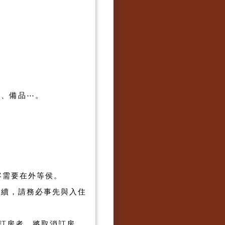
床、備品⋯。
客需要在外等侯。
續，請務必事先與入住
絡訂房者，將取消訂房，