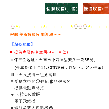
橙館 美萊茵旅宿
歡迎您 ~ ~
【貼心服務】
■ 提供專屬停車空間(4～5車位）
※停車位地址：台南市中西區臨安路一段55號。
(停車最慢上午11:30前駛離，以便下組客人停放)
🟩ㄧ天只接待一組旅客🟩
享受獨立空間⭕️包棟🏠非包層❌
🔸提供電動麻將桌
🔸卡拉OK歡唱
🔸電子飛鏢機
🔸瑪利歐雙人遊戲機🎮