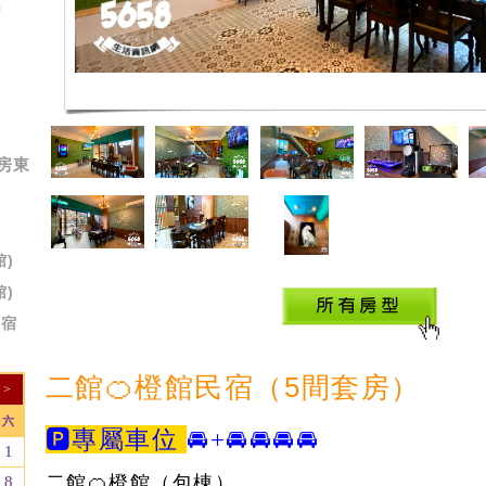
)
房東
)
)
民宿
二館🍊橙館民宿（5間套房）
>
六
🅿️
專屬車位
🚘+🚘🚘
🚘🚘
1
二館🍊橙館（包棟）
8