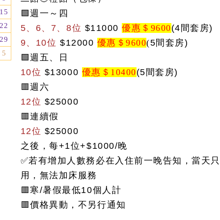
15
🟩週一～四
22
5、6、7
、8
位
$
11000
優惠＄9600
(4間套房)
29
9、10位
$12000
優惠＄9600
(
5間套房)
5
🟩週五、日
10位
$13000
優惠＄10400
(5間套房)
🟥週六
12位
$25000
🟥連續假
12位
$25000
之後，每+1位+$1000/晚
✅若有增加人數務必在入住前一晚告知，當天
用，無法加床服務
🟥
寒/暑假最低10個人計
🟥
價格異動，不另行通知