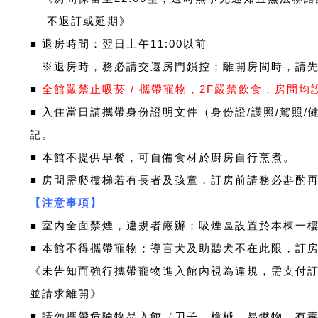
不退訂或延期》
■
退房時間：翌日上午11:00以前
※
退房時，務必請交還房門鎖控；離開房間時，請
■
全館嚴禁止吸菸 / 攜帶寵物，2F嚴禁飲食，房間
■ 入住當日請攜帶身份證明文件（身份證/護照/駕照/
記。
■ 本館不提供早餐，可自備食材於廚房自行烹煮。
■ 房間需爬樓梯若有長者及
孩童，訂房前請務必斟酌
【注意事項】
■ 室內全面禁煙，違規者嚴辦；吸煙區設置於本棟一
■ 本館不得攜帶寵物；導盲犬及助聽犬不在此限，訂
《未告知而強行攜帶寵物進
入館內視為違規，需支付訂
並請求離開》
■ 請勿攜帶危險物品入館（刀子、槍械、易燃物、有毒物