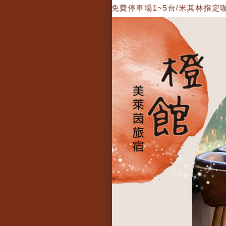
山車電子麻將桌/ 免費停車場1~5台/米其林指定咖啡機...Line