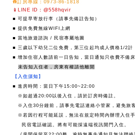
☎️訂房專線：0973-86-1818
📱LINE ID：@558hqvir
■ 可提早寄放行李（請事先備註告知）
■ 提供免費無線WIFI上網
■ 當地旅遊諮詢 / 民宿專屬地圖
■ 三歲以下幼兒二位免費，第三位起均成人價格1/2計
​■ 增加住宿人數請前一日告知，當日通知只收費不備
未告知入住者，房東有權請他離開
【入住須知】
■
進房時間：當日下午15:00~22:00
※
如超過20:00以後入住，請於訂房時備註。
※
入住30分鐘前，請事先電話連絡小管家，避免旅
※若因行程可能延誤，無法在規定時間內辦理入住手
民宿電話確認。將有可能採遠端視訊開門入住。
《房間保留至22:00整，逾時無事先通知且無法聯