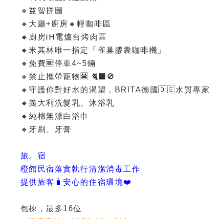
🔸益智拼圖
🔸大廳+廚房🔸輕咖啡區
🔸廚房iH電爐台烤肉區
🔸米其林唯一指定「雀巢膠囊咖啡機」
🔸免費🆓停車4~5輛
🔸禁止攜帶寵物🈲️ 🐈‍⬛️🚫
🔸守護你對好水的渴望，BRITA德國🇩🇪水質專家
🔸義大利洗髮乳、沐浴乳
🔸純棉無漂白浴巾
🔸牙刷、牙膏
旅。宿
橙館民宿落實執行清潔消毒工作
提供旅客🧳安心的住宿環境❤️
包棟，最多16位