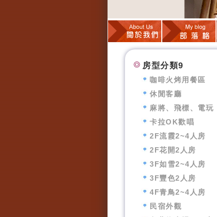
房型分類9
咖啡火烤用餐區
休閒客廳
麻將、飛標、電玩
卡拉OK歡唱
2F流霞2~4人房
2F花開2人房
3F如雪2~4人房
3F豐色2人房
4F青鳥2~4人房
民宿外觀