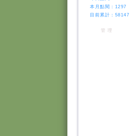
本月點閱：
1297
目前累計：
58147
管 理