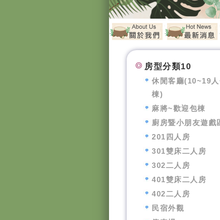
房型分類10
休閒客廳(10~19
棟)
麻將~歡迎包棟
廚房暨小朋友遊戲
201四人房
301雙床二人房
302二人房
401雙床二人房
402二人房
民宿外觀