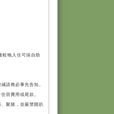
0之後較晚入住可採自助
增減請務必事先告知。
付住宿費用或尾款。
酒、聚賭，並嚴禁開趴