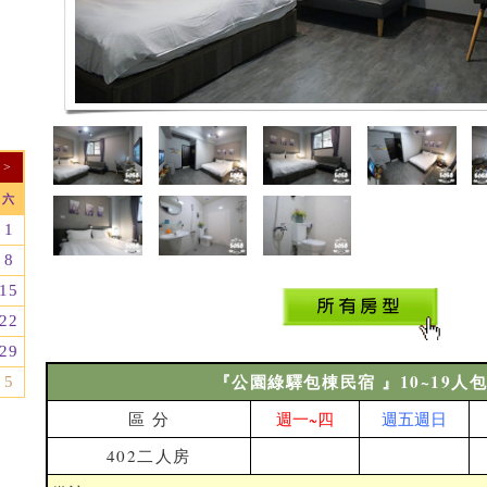
>
六
1
8
15
22
29
『公園綠驛包棟民宿 』10~19人
5
區 分
週一~四
週五週日
402二人房