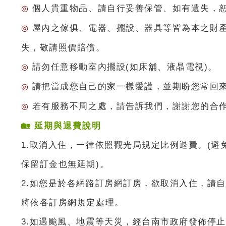
個人貴重物品、請自行妥善保管、如有遺失，
◎
屋內之傢俱、電器、擺設、器具等皆為本之財
◎
失，敬請照價賠償。
請勿任意移動室內擺設(如床舖、液晶電視)。
◎
請把當成您自己的家一樣愛護，並期盼您常回
◎
若有服務不周之處，請告訴我們，謝謝您的合
◎
🏡
延期與退費說明
1.取消入住，一律依照觀光局規定比例退費。(避
保留訂金也無延期)。
2.如您是於各網路訂房網訂房，欲取消入住，請
將依各訂房網規定處理。
3.如遇颱風、地震等天災，經台南市政府發佈停