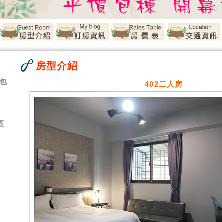
房型介紹
人包
402二人房
區