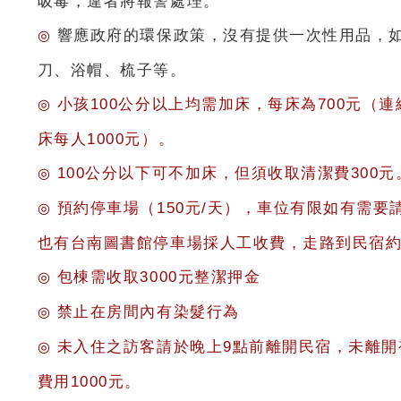
吸毒，違者將報警處理。
響應政府的環保政策，沒有提供一次性用品，
◎
刀、浴帽、梳子等。
小孩100公分以上均需加床，每床為700元（連
◎
床每人1000元）。
100公分以下可不加床，但須收取清潔費300元
◎
預約停車場（150元/天），車位有限如有需要
◎
也有台南圖書館停車場採人工收費，走路到民宿約
包棟需收取3000元整潔押金
◎
禁止在房間內有染髮行為
◎
未入住之訪客請於晚上9點前離開民宿，未離開
◎
費用1000元。