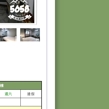
包棟
連假
週六