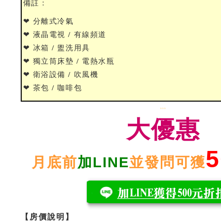
備註：
❤ 分離式冷氣
❤ 液晶電視 / 有線頻道
❤ 冰箱 / 盥洗用具
❤ 獨立筒床墊 / 電熱水瓶
❤ 衛浴設備 / 吹風機
❤ 茶包 / 咖啡包
111
大優惠
5
月底前
加LINE
並發問可獲
【房價說明】