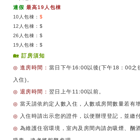
連假
最高19人包棟
10人包棟：
$
12人包棟：$
26人包棟：$
19人包棟：$
🏡 訂房須知
進房時間：
當日下午16:00以後(下午18：0
◎
入住)。
退房時間：
翌日上午11:00以前。
◎
當天請依約定人數入住，人數或房間數量若有
◎
入住時請出示您的證件，以便辦理登記，並繳
◎
為維護住宿環境，室內及房間內請勿吸煙、酗
◎