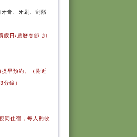
如牙膏、牙刷、刮鬍
續假日/農曆春節 加
。
請提早預約。（附近
3分鐘）
視同住宿，每人酌收