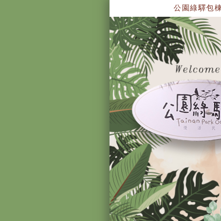
公園綠驛包棟民宿 ~