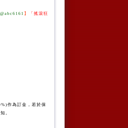
@abc6161
】
「
搖滾狂
0%)作為訂金，若於保
通知。