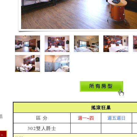
店
搖滾狂巢
唱
區 分
週一~四
週五週日
302雙人爵士
>