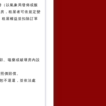
時（以氣象局發佈或飯
租房，租屋者可依規定變
 租屋權益並扣除訂單
趴、嗑藥或破壞房內設
需照價賠償。
恕不退還，並依法處