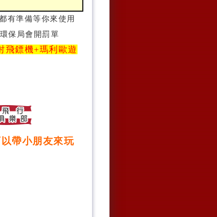
上都有準備等你來使用
環保局會開罰單
射飛鏢機+
瑪利歐遊
可以帶小朋友來玩