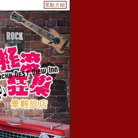
、慶生、電子飛鏢機、電動麻將🀄️、烤肉丶🌊戲水池開始了、
景點介紹