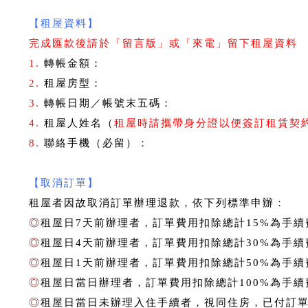
【租屋資料】
完成匯款後請於「留言版」或「來電」留下租屋資料
1.
轉帳金額：
2.
租屋房型：
3.
轉帳日期／帳號末五碼：
4.
租屋人姓名（
租屋時請攜帶身分證以便簽訂租賃契
8.
聯絡手機（必留）：
【
取消訂單】
租屋者因故取消訂單辦理退款，依下列標準申辦：
◎
租屋日7天前辦理者，訂單費用扣除總計15%為手續
◎
租屋日4天前辦理者，訂單費用扣除總計30%為手續
◎
租屋日1天前辦理者，訂單費用扣除總計50%為手續
◎
租屋日當日辦理者，訂單費用扣除總計100%為手續
◎
租屋日當日未辦理入住手續者，視同住房，已付訂