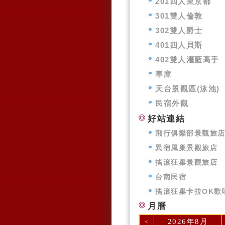
201四人東京都
301雙人倫敦
302雙人爵士
401四人貝斯
402雙人灌藍高手
車庫
天台景觀區(泳池)
民宿外觀
好站連結
飛行俱樂部景觀旅
異宿風巢景觀旅店
搖滾狂巢景觀旅店
台南民宿
搖滾狂巢卡拉OK歡
月曆
2026年8月
<