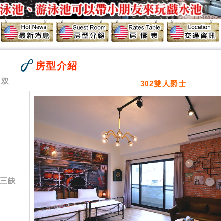
房型介紹
間双
302雙人爵士
-三缺