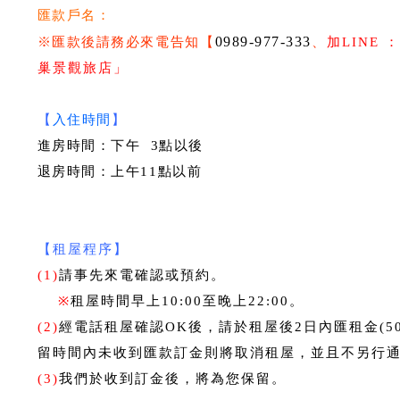
匯款戶名：
0989-977-333
※匯款後請務必來電告知
【
、
加LINE ：
巢景觀旅店
」
【
入住時間
】
進房時間：下午 3點以後
退房時間：上午11點以前
【租屋程序】
(1)
請事先來電確認或預約。
※
租屋時間早上10:00至晚上22:00。
(2)
經電話租屋確認OK後，請於租屋後2日內匯租金(5
留時間內未收到匯款訂金則將取消租屋，並且不另行
(3)
我們於收到訂金後，將為您保留。