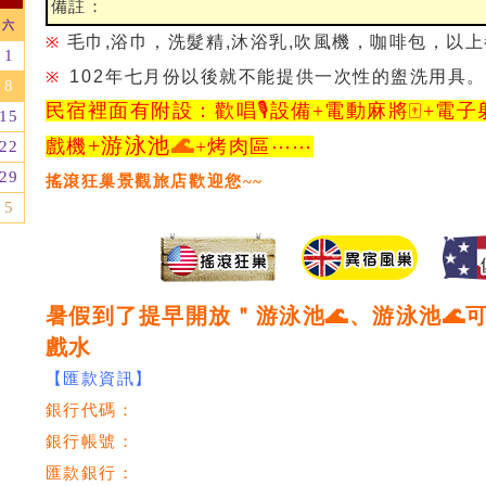
備註：
六
毛巾,浴巾，洗髮精,沐浴乳,吹風機，咖啡包，以
※
1
102年
七月份以後就不能提供一次性的盥洗用具。
※
8
民宿裡面有附設：歡唱🎙️設備+電動麻將🀄️+
電子
15
+
游泳池
🌊
戲機
+
烤肉區
⋯⋯
22
29
搖滾狂巢景觀旅店
歡迎您~~
5
暑假到了提早開放＂游泳池🌊、游泳池🌊
戲水
【匯款資訊】
銀行代碼：
銀行帳號：
匯款銀行：