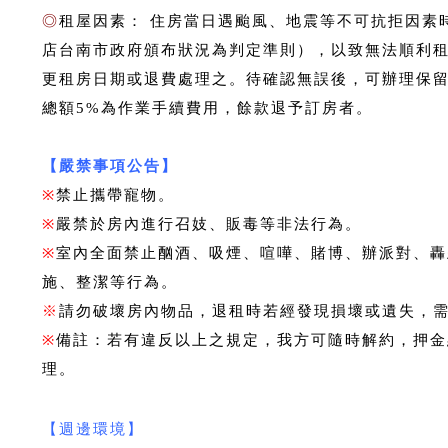
◎
租屋因素： 住房當日遇颱風、地震等不可抗拒因素
店台南市政府頒布狀況為判定準則），以致無法順利
更租房日期或退費處理之。待確認無誤後，可辦理保留
總額5%為作業手續費用，餘款退予訂房者。
【嚴禁事項公告】
※
禁止攜帶寵物。
※
嚴禁於房內進行召妓、販毒等非法行為。
※
室內全面禁止酗酒、吸煙、喧嘩、賭博、辦派對、轟
施、整潔等行為。
※
請勿破壞房內物品，退租時若經發現損壞或遺失，
※
備註：若有違反以上之規定，我方可隨時解約，押金
理。
【週邊環境】