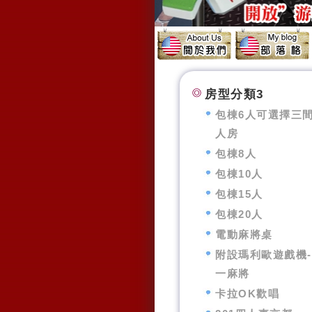
房型分類3
包棟6人可選擇三
人房
包棟8人
包棟10人
包棟15人
包棟20人
電動麻將桌
附設瑪利歐遊戲機
一麻將
卡拉OK歡唱