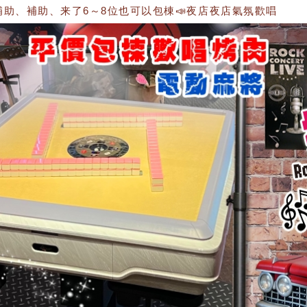
補助、来了6～8位也可以包棟📣夜店夜店氣氛歡唱🎤開派求婚