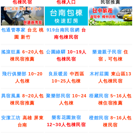
包棟民宿
包棟入口
民宿推薦
包通管專家
台北 桃
919台南民宿網
台
園 新竹
南包棟民宿
搖滾狂巢
6~20人包
公園綠驛
10~19人
樂遊親子民宿
住
棟民宿推薦
包棟民宿
宿，可包棟
飛行俱樂部
10~20
良辰暖居
中西區
木村莊園
東山區13
人包棟
10~25人包棟
人包棟民宿
異宿風巢
8~20人包
聚樂部民宿
10~24
梧藏民宿
5~16人包
棟民宿推薦
人包棟
棟住宿推薦
樂客花園旅宿
安潔工坊
高雄 屏東
橙館民宿
8~16人包
12~30人包棟民宿
台南
棟民宿