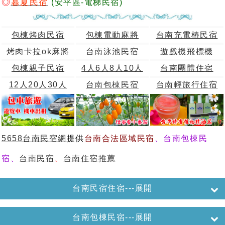
◎
暮夏民宿
(安平區-電梯民宿)
包棟烤肉民宿
包棟電動麻將
台南充電樁民宿
烤肉卡拉ok麻將
台南泳池民宿
遊戲機飛標機
包棟親子民宿
4人6人8人10人
台南團體住宿
12人20人30人
台南包棟民宿
台南輕旅行住宿
5658台南民宿網
提供
台南合法區域民宿
、台南包棟民
宿、
台南民宿
、
台南住宿推薦
台南民宿住宿---展開
台南包棟民宿---展開