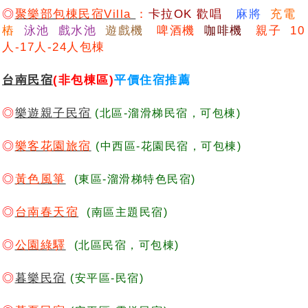
◎
聚樂部包棟民宿Villa
：
卡
拉OK 歡唱
麻將
充電
樁
泳池 戲水池
遊戲機
啤酒機
咖啡機
親子 10
人-17人-24人包棟
台南民宿
(非包棟區)
平價住宿推薦
◎
樂遊親子民宿
(北區-溜滑梯民宿，可包棟)
◎
樂客花園旅宿
(中西區-花園民宿，可包棟)
◎
黃色風箏
(東區-溜滑梯特色民宿)
◎
台南春天宿
(南區主題民宿)
◎
公園綠驛
(北區民宿，可包棟)
◎
暮樂民宿
(安平區-民宿)