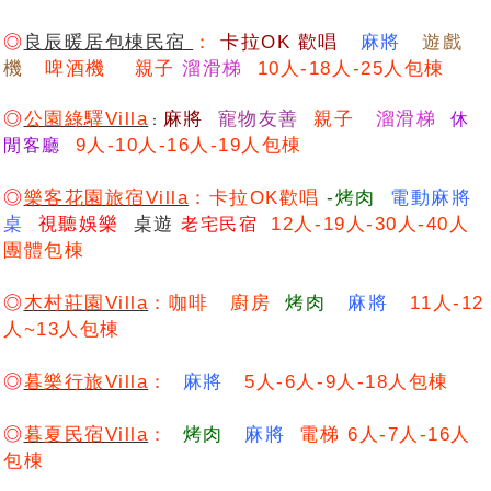
◎
良辰暖居包棟民宿
：
卡
拉OK 歡唱
麻將
遊戲
機
啤酒機 親子
溜滑梯
10人-18人-25人包棟
◎
公園綠驛Villa
麻將
寵物友善
親子
溜滑梯
休
：
9人-10人-16人-19人包棟
閒客廳
◎
樂客花園旅宿Villa
：
卡拉OK歡唱
-烤肉
電動麻將
桌
視聽娛樂
桌遊
12人-19人-30人-40人
老宅民宿
團體包棟
◎
木村莊園Villa
：咖啡 廚房
烤肉
麻將
11人-12
人~13人包棟
◎
暮樂行旅Villa
：
麻將
5人-6人-9人-18人包棟
◎
暮夏民宿Villa
：
烤肉
麻將
電梯 6人-7人-16人
包棟