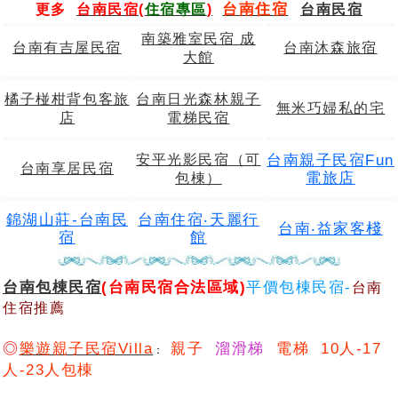
台南住宿
更多
台南民宿
(
住宿專區
)
台南民宿
南築雅室民宿 成
台南有吉屋民宿
台南沐森旅宿
大館
橘子椪柑背包客旅
台南日光森林親子
無米巧婦私的宅
店
電梯民宿
台南親子民宿Fun
安平光影民宿（可
台南享居民宿
電旅店
包棟）
錦湖山莊-台南民
台南住宿‧天麗行
台南‧益家客棧
宿
館
台南包棟民宿
(台南民宿合法區域)
平價包棟民宿-
台南
住宿推薦
◎
樂遊親子民宿Villa
親子
溜滑梯
電梯 10人-17
：
人-23人包棟