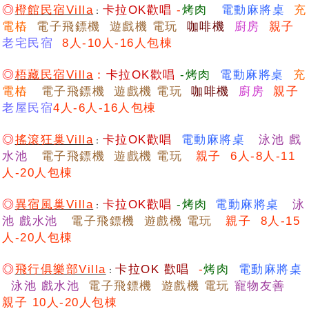
◎
橙館民宿Villa
卡拉OK歡唱
-
烤肉
電動麻將桌
充
：
電樁
電子飛鏢機 遊戲機 電玩
咖啡機
廚房
親子
老宅民宿
8人-10人-16人包棟
◎
梧藏民宿Villa
：
卡拉OK歡唱
-烤肉
電動麻將桌
充
電樁
電子飛鏢機 遊戲機 電玩
咖啡機
廚房
親子
老屋民宿
4人-6人-16人包棟
◎
搖滾狂巢Villa
卡拉OK歡唱
電動麻將桌
泳池 戲
：
水池
電子飛鏢機 遊戲機 電玩
親子 6人-8人-11
人-20人包棟
◎
異宿風巢Villa
卡拉OK歡唱
-烤肉
電動麻將桌
泳
：
池 戲水池
電子飛鏢機 遊戲機 電玩
親子 8人-15
人-20人包棟
◎
飛行俱樂部Villa
卡
拉OK 歡唱
-
烤肉
電動麻將桌
：
泳池 戲水池
電子飛鏢機 遊戲機 電玩
寵物友善
親子 10人-20人包棟