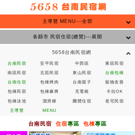
主導覽 MENU---全部
各縣市 民宿住宿(總覽)---展開
5658台南民宿網
台南民宿
安平民宿
中西區
東區民宿
南區民宿
北區民宿
東山民宿
台南包棟
台南住宿
包棟烤肉
台南親子
寵物友善
包棟民宿
包棟麻將
充電樁
卡拉OK
包棟泳池
溜滑梯
團體住宿
老宅民宿
主導覽
MENU
台南民宿
住宿
專區
包棟
專區