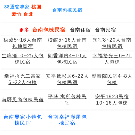
88通管專家
桃園
台南包棟民宿
新竹 台北
台南包棟民宿
更多
台南住宿
台南民宿
梧藏5~16人台南
橙館5~16人台南
異宿8~20人台南
包棟民宿
包棟民宿
包棟民宿
生啤酒10~25人包
朗香洋房4~10人
幸福拾光三6~21
棟民宿
包棟民宿
人包棟
幸福拾光二當家
安平鵀彩居6-22人
梨泰院民宿4~8人
6~22人包棟
包棟民宿
包棟
平蒔.寓所包棟民
安平1923民宿
南驛風尚包棟民宿
宿
10~16人包棟
台南昱家小巷包
台南幸福滿屋包
棟民宿
棟民宿