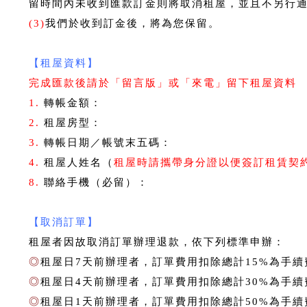
留時間內未收到匯款訂金則將取消租屋，並且不另行
(3)
我們於收到訂金後，將為您保留。
【租屋資料】
完成匯款後請於「留言版」或「來電」留下租屋資料
1.
轉帳金額：
2.
租屋房型：
3.
轉帳日期／帳號末五碼：
4.
租屋人姓名（
租屋時請攜帶身分證以便簽訂租賃契
8.
聯絡手機（必留）：
【
取消訂單】
租屋者因故取消訂單辦理退款，依下列標準申辦：
◎
租屋日7天前辦理者，訂單費用扣除總計15%為手續
◎
租屋日4天前辦理者，訂單費用扣除總計30%為手續
◎
租屋日1天前辦理者，訂單費用扣除總計50%為手續