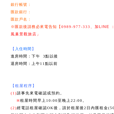
銀行帳號：
匯款銀行：
匯款戶名：
※匯款後請務必來電告知
【
0989-977-333、
加LINE 
風巢景觀旅店
」
【
入住時間
】
進房時間：下午 3點以後
退房時間：上午11點以前
【租屋程序】
(1)
請事先來電確認或預約。
※
租屋時間早上10:00至晚上22:00。
(2)
經電話租屋確認OK後，請於租屋後2日內匯租金(5