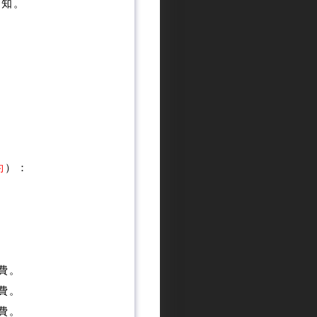
通知。
約
）：
費。
費。
費。