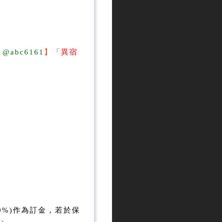
：
@abc6161
】
「
異宿
0%)作為訂金，若於保