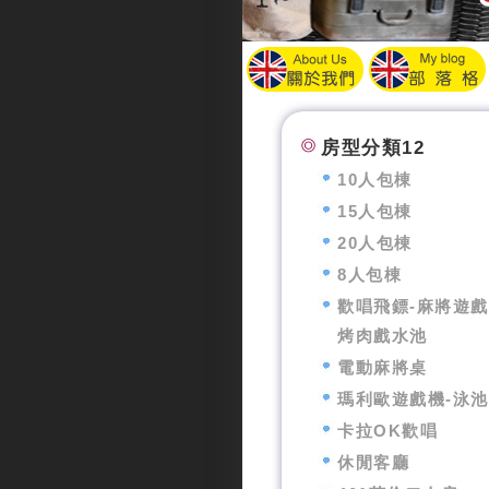
房型分類12
10人包棟
15人包棟
20人包棟
8人包棟
歡唱飛鏢-麻將遊戲
烤肉戲水池
電動麻將桌
瑪利歐遊戲機-泳
卡拉OK歡唱
休閒客廳