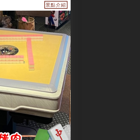
鏢機、電動麻將🀄️、烤肉丶🌊戲水池開始了、房間有景觀
景點介紹