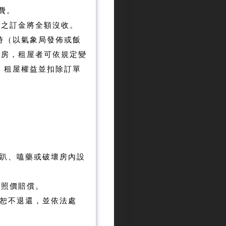
費。
單之訂金將全額沒收。
時（以氣象局發佈或飯
租房，租屋者可依規定變
 租屋權益並扣除訂單
趴、嗑藥或破壞房內設
需照價賠償。
恕不退還，並依法處