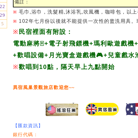
備註：
22
毛巾,浴巾，洗髮精,沐浴乳,吹風機，咖啡包，以
※
29
102年七月份以後就不能提供一次性的盥洗用具
※
5
※
民宿裡面有附設：
電動麻將🀄️+
電子射飛鏢機+瑪利歐遊戲機
+歡唱設備+月光寶盒遊戲機🎮+兒童戲水
※
歡唱到10點，隔天早上九點開始
異宿風巢景觀旅店
歡迎您~~
【匯款資訊】
銀行代碼：