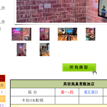
人房
人房
房
店
>
異宿風巢景觀旅店
六
區 分
週一~四
週五週日
1
8
卡拉OK歡唱
15