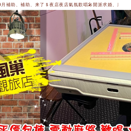
補助、補助、来了＄夜店夜店氣氛歡唱🎤開派求婚、慶生、電子飛