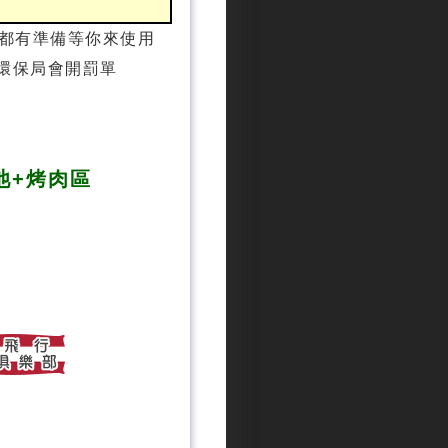
上都有準備等你來使用
。環保局會開罰單
+
池+烤肉區