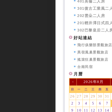
401英倫二人房
301復古工業風二
202雲朵二人房
201輕井澤日式四
302巴黎皇后二人
好站連結
飛行俱樂部景觀旅
異宿風巢景觀旅店
搖滾狂巢景觀旅店
台南民宿
月曆
2026年8月
<
日
一
二
三
四
五
26
27
28
29
30
31
2
3
4
5
6
7
9
10
11
12
13
14