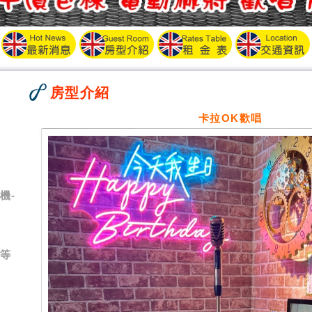
房型介紹
卡拉OK歡唱
機-
池等