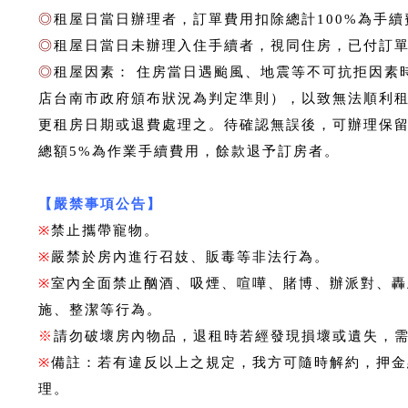
◎
租屋日當日辦理者，訂單費用扣除總計100%為手續
◎
租屋日當日未辦理入住手續者，視同住房，已付訂
◎
租屋因素： 住房當日遇颱風、地震等不可抗拒因素
店台南市政府頒布狀況為判定準則），以致無法順利
更租房日期或退費處理之。待確認無誤後，可辦理保留
總額5%為作業手續費用，餘款退予訂房者。
【嚴禁事項公告】
※
禁止攜帶寵物。
※
嚴禁於房內進行召妓、販毒等非法行為。
※
室內全面禁止酗酒、吸煙、喧嘩、賭博、辦派對、轟
施、整潔等行為。
※
請勿破壞房內物品，退租時若經發現損壞或遺失，
※
備註：若有違反以上之規定，我方可隨時解約，押金
理。