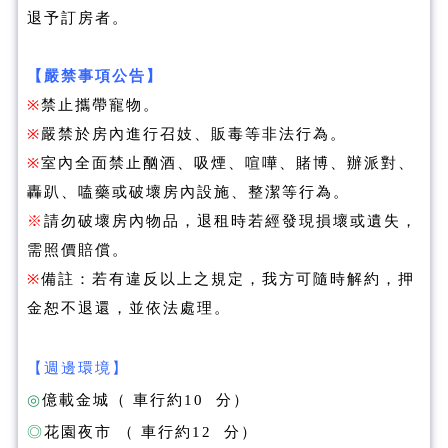
退予訂房者。
【嚴禁事項公告】
※
禁止攜帶寵物。
※
嚴禁於房內進行召妓、販毒等非法行為。
※
室內全面禁止酗酒、吸煙、喧嘩、賭博、辦派對、
轟趴、嗑藥或破壞房內設施、整潔等行為。
※
請勿破壞房內物品，退租時若經發現損壞或遺失，
需照價賠償。
※
備註：若有違反以上之規定，我方可隨時解約，押
金恕不退還，並依法處理。
【週邊環境】
◎
億載金城
（ 車行約10 分）
◎
花園夜市
（ 車行約12 分）