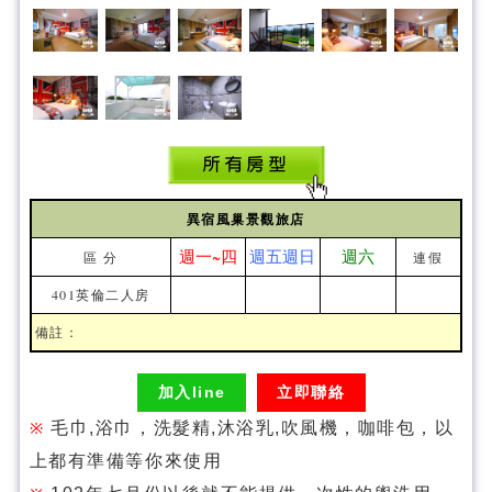
異宿風巢景觀旅店
週一~四
週五週日
週六
區 分
連假
401英倫二人房
備註：
加入line
立即聯絡
毛巾,浴巾，洗髮精,沐浴乳,吹風機，咖啡包，以
※
上都有準備等你來使用