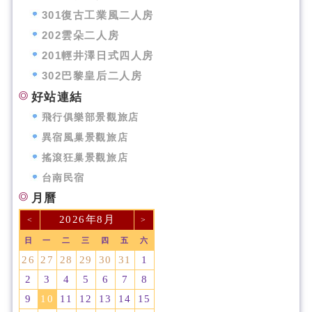
301復古工業風二人房
202雲朵二人房
201輕井澤日式四人房
302巴黎皇后二人房
好站連結
飛行俱樂部景觀旅店
異宿風巢景觀旅店
搖滾狂巢景觀旅店
台南民宿
月曆
2026年8月
<
>
日
一
二
三
四
五
六
26
27
28
29
30
31
1
2
3
4
5
6
7
8
9
10
11
12
13
14
15