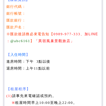
銀行代碼：
銀行帳號：
匯款銀行：
匯款戶名：
※匯款後請務必來電告知
【
0989-977-333、
加LINE
：
@abc6161
】
「
異宿風巢景觀旅店
」
【
入住時間
】
進房時間：下午 3點以後
退房時間：上午11點以前
【租屋程序】
(1)
請事先來電確認或預約。
※
租屋時間早上10:00至晚上22:00。