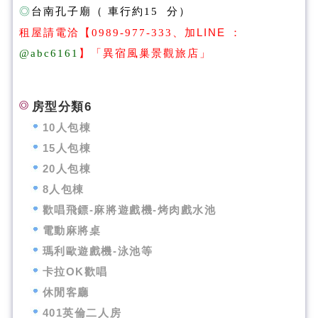
◎
台南孔子廟
（ 車行約15 分）
租屋請電洽【
0989-977-333、
加LINE ：
@abc6161
】
「
異宿風巢景觀旅店
」
房型分類6
10人包棟
15人包棟
20人包棟
8人包棟
歡唱飛鏢-麻將遊戲機-烤肉戲水池
電動麻將桌
瑪利歐遊戲機-泳池等
卡拉OK歡唱
休閒客廳
401英倫二人房