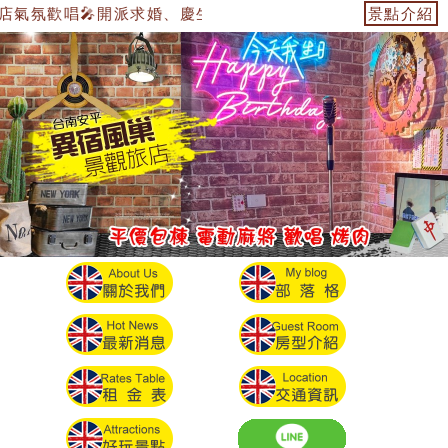
氣氛歡唱🎤開派求婚、慶生、電子飛鏢機、電動麻將🀄️、烤肉
景點介紹