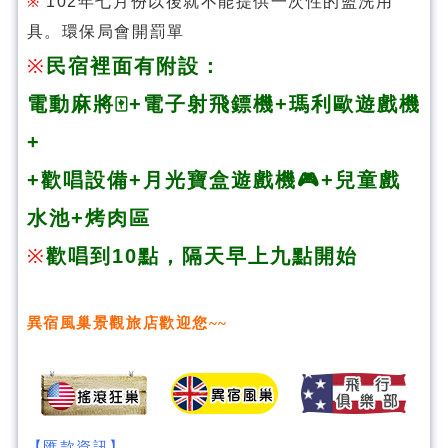
102年七月份以後就不能提供一次性的盥洗用
※
具。環保局會開罰單
※
民宿裡面有附設：
電動麻將🀄️+
電子射飛鏢機+瑪利歐遊戲機
+
+歡唱設備+月光寶盒遊戲機🎮+兒童戲
水池+烤肉區
※
歡唱到10點，隔天早上九點開始
異宿風巢景觀旅店
歡迎您~~
【匯款資訊】