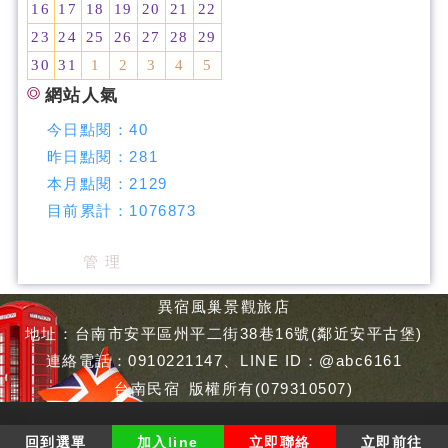
16
17
18
19
20
21
22
23
24
25
26
27
28
29
30
31
1
2
3
4
5
網站人氣
今日點閱：
40
昨日點閱：
281
本月點閱：
2129
目前累計：
1076873
管 理
異宿風巢景觀旅店
地址：台南市安平區州平二街38巷16號(鄰近安平古堡)
連絡電話：0910221147、LINE ID：@abc6161
台南民宿
版權所有(079310507)
回到選單
加入line
立即聯絡
立即前往