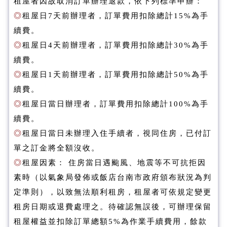
租屋者因故取消訂單辦理退款，依下列標準申辦：
◎
租屋日7天前辦理者，訂單費用扣除總計15%為手
續費。
◎
租屋日4天前辦理者，訂單費用扣除總計30%為手
續費。
◎
租屋日1天前辦理者，訂單費用扣除總計50%為手
續費。
◎
租屋日當日辦理者，訂單費用扣除總計100%為手
續費。
◎
租屋日當日未辦理入住手續者，視同住房，已付訂
單之訂金將全額沒收。
◎
租屋因素： 住房當日遇颱風、地震等不可抗拒因
素時（以氣象局發佈或飯店台南市政府頒布狀況為判
定準則），以致無法順利租房，租屋者可依規定變更
租房日期或退費處理之。待確認無誤後，可辦理保留
租屋權益並扣除訂單總額5%為作業手續費用，餘款