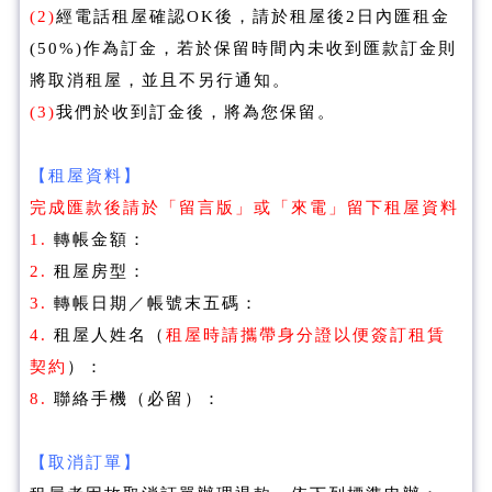
(2)
經電話租屋確認OK後，請於租屋後2日內匯租金
(50%)作為訂金，若於保留時間內未收到匯款訂金則
將取消租屋，並且不另行通知。
(3)
我們於收到訂金後，將為您保留。
【租屋資料】
完成匯款後請於「留言版」或「來電」留下租屋資料
1.
轉帳金額：
2.
租屋房型：
3.
轉帳日期／帳號末五碼：
4.
租屋人姓名（
租屋時請攜帶身分證以便簽訂租賃
契約
）：
8.
聯絡手機（必留）：
【
取消訂單】