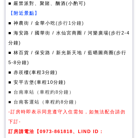
■ 嚴禁派對、聚賭、酗酒(小酌可)
【附近景點】
■ 神農街 / 金華小吃
(步行1分鐘)
■ 海安路 / 國華街 / 水仙宮商圈
/ 河樂廣場(
步行2-4
分鐘)
■ 林百貨 / 保安路 /
新光新天地 / 藍晒圖商圈(步行
5-8分鐘)
■
赤崁樓(車程3分鐘)
■ 安平古堡(車程10分鐘)
■ 台南車站（車程約8分鐘）
■ 台南客運站（車程約8分鐘）
-訂房時即表示同意遵守入住需知，如無法配合請勿
下訂-
訂房請電洽【0973-861818、LIND ID：