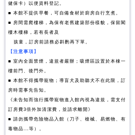
健保卡）以便資料登記。
■ 本館不提供早餐，可自備食材於廚房自行烹煮。
■ 房間需爬樓梯，為保有老舊建築部份樣貌，保留閣
樓木樓梯，若有長者及
孩童，訂房前請務必斟酌再下單。
【注意事項】
■ 室內全面禁煙，違規者嚴辦；吸煙區設置於本棟一
樓前門、後門外。
■ 本館不得攜帶寵物；導盲犬及助聽犬不在此限，訂
房時需事先告知。
《未告知而強行攜帶寵物進
入館內視為違規，需支付
訂房費3倍外加清潔費，並請求離開》
■ 請勿攜帶危險物品入館（刀子、槍械、易燃物、有
毒物品...等）。