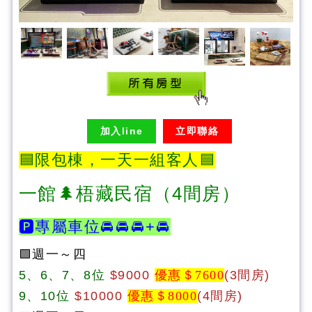
加入line
立即聯絡
🟦
限包棟，一天一組客人🟦
一館🌲梧藏民宿（4間房）
🅿️專屬車位
🚘🚘🚘
+
🚘
🟩週一～四
5、6、7
、8
位
$9000
優惠＄7600
(3間房)
9、10位
$10000
優惠＄8000
(4間房)