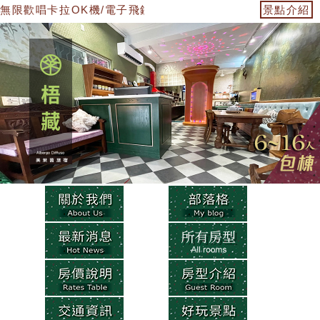
唱卡拉OK機/電子飛鏢機/雙人遊戲機/"雲霄飛車"電動麻將桌/ 免費
景點介紹