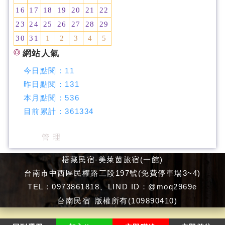
16
17
18
19
20
21
22
23
24
25
26
27
28
29
30
31
1
2
3
4
5
網站人氣
今日點閱：
11
昨日點閱：
131
本月點閱：
536
目前累計：
361334
管 理
梧藏民宿-美萊茵旅宿(一館)
台南市中西區民權路三段197號(免費停車場3~4)
TEL：0973861818、LIND ID：@moq2969e
台南民宿
版權所有(109890410)