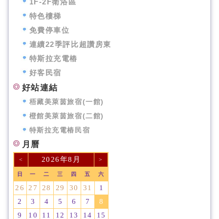
1F-2F衛浴區
特色樓梯
免費停車位
連續22季評比超讚房東
特斯拉充電樁
好客民宿
好站連結
梧藏美萊茵旅宿(一館)
橙館美萊茵旅宿(二館)
特斯拉充電樁民宿
月曆
2026年8月
<
>
日
一
二
三
四
五
六
26
27
28
29
30
31
1
2
3
4
5
6
7
8
9
10
11
12
13
14
15