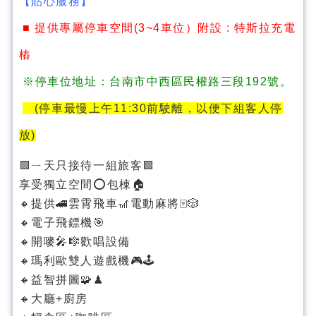
【貼心服務】
■ 提供專屬停車空間(3~4車位）附設 : 特斯拉充電
樁
※停車位地址：台南市中西區民權路三段192號。
(停車最慢上午11:30前駛離，以便下組客人停
放)
🟩ㄧ天只接待一組旅客🟩
享受獨立空間⭕️包棟🏠
🔸提供🚄雲霄飛車🎢電動麻將🀄️🎲
🔸電子飛鏢機🎯
🔸開嘜🎤🎼歡唱設備
🔸瑪利歐雙人遊戲機🎮🕹
🔸益智拼圖🧩♟
🔸大廳+廚房