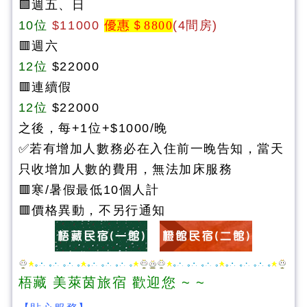
🟩週五、日
10位
$11000
優惠＄8800
(4間房)
🟥週六
12位
$22000
🟥連續假
12位
$22000
之後，每+1位+$1000/晚
✅若有增加人數務必在入住前一晚告知，當天
只收增加人數的費用，無法加床服務
🟥
寒/暑假最低10個人計
🟥
價格異動，不另行通知
梧藏 美萊茵旅宿 歡迎您 ~ ~