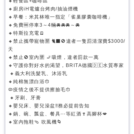
🔸輕食區+咖啡區
🔸廚房iH電爐台烤肉/抽油煙機
🔸早餐：米其林唯一指定「雀巢膠囊咖啡機」
🔸免費🆓停車3～4輛🚘🚘🚘～🚘
🔸特斯拉充電🪫
🔸禁止攜帶寵物🈲️ 🐈‍⬛🚫違者一隻罰清潔費$3000/
天
🔸禁止🚫室內🈲️ 🚬吸煙，違者罰款一萬
🔸守護你對好水的渴望，BRITA德國🇩🇪水質專家
🔸義大利洗髮乳、沐浴乳
🔸純棉無漂白浴巾
🦠疫情之後不提供擦臉毛巾
🔸牙刷、牙膏
🔸嬰兒床、嬰兒澡盆‼️務必提前告知
🔸鍋、碗、瓢盆、餐具⋯等紅酒🍷高腳杯💋
🔸室內拖鞋🩴 吹風機🌀