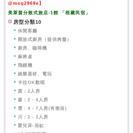
@moq2969e】
美萊茵分散式旅店-1館
「梧藏民宿」
房型分類10
休閒客廳
開放式廚房（提供烤盤）
廚房、咖啡機
麻將桌
飛鏢機
娛樂器材、電玩
卡拉OK歡唱
渡：2人房
森：2 - 4人房
雲：4 - 7人房(有衛浴)
川：2 - 3人房
嬰兒床-浴缸