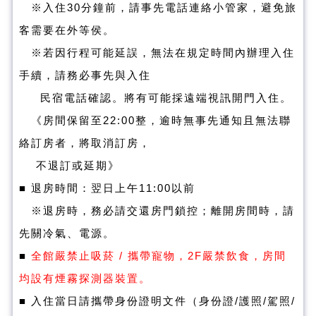
※
入住30分鐘前，請事先電話連絡小管家，避免旅
客需要在外等侯
。
※若因行程可能延誤，無法在規定時間內辦理入住
手續，請務必事先與入住
民宿電話確認。將有可能採遠端視訊開門入住。
《房間保留至22:00整，逾時無事先通知且無法聯
絡訂房者，將取消訂房，
不退訂或延期》
■
退房時間：翌日上午11:00以前
※
退房時，務必請交還房門鎖控；離開房間時，請
先關冷氣、電源
。
■
全館嚴禁止吸菸 / 攜帶寵物，2F嚴禁飲食，房間
均設有煙霧探測器裝置。
■ 入住當日請攜帶身份證明文件（身份證/護照/駕照/