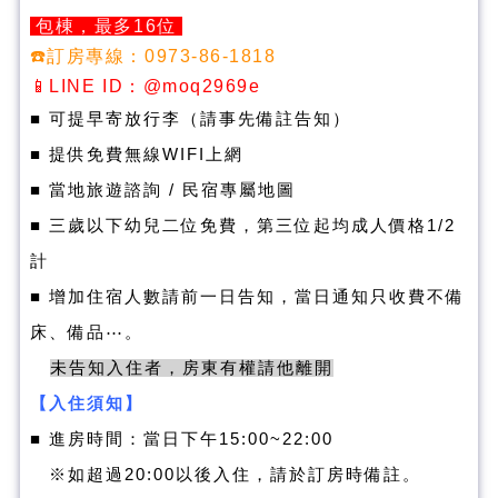
包棟，最多16位
☎️訂房專線：0973-86-1818
📱LINE ID：@moq2969e
■ 可提早寄放行李（請事先備註告知）
■ 提供免費無線WIFI上網
■ 當地旅遊諮詢 / 民宿專屬地圖
■ 三歲以下幼兒二位免費，第三位起均成人價格1/2
計
​■ 增加住宿人數請前一日告知，當日通知只收費不備
床、備品⋯。
未告知入住者，房東有權請他離開
【入住須知】
■
進房時間：當日下午15:00~22:00
※
如超過20:00以後入住，請於訂房時備註。