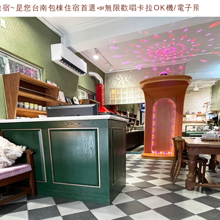
您台南包棟住宿首選📣無限歡唱卡拉OK機/電子飛鏢機/雙人遊戲機/"