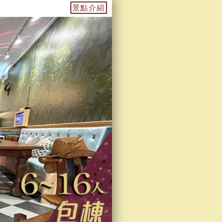
雲霄飛車"電動麻將桌/ 免費停車場3或4台/米其林指定咖啡機...
景點介紹