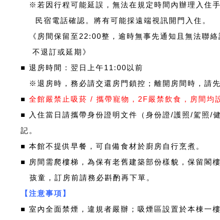
※若因行程可能延誤，無法在規定時間內辦理入住手
民宿電話確認。將有可能採遠端視訊開門入住。
《房間保留至22:00整，逾時無事先通知且無法聯
不退訂或延期》
■
退房時間：翌日上午11:00以前
※
退房時，務必請交還房門鎖控；離開房間時，請
■
全館嚴禁止吸菸 / 攜帶寵物，2F嚴禁飲食，房間
■ 入住當日請攜帶身份證明文件（身份證/護照/駕照/
記。
■ 本館不提供早餐，可自備食材於廚房自行烹煮。
■ 房間需爬樓梯，為保有老舊建築部份樣貌，保留閣
孩童，訂房前請務必斟酌再下單。
【注意事項】
■ 室內全面禁煙，違規者嚴辦；吸煙區設置於本棟一