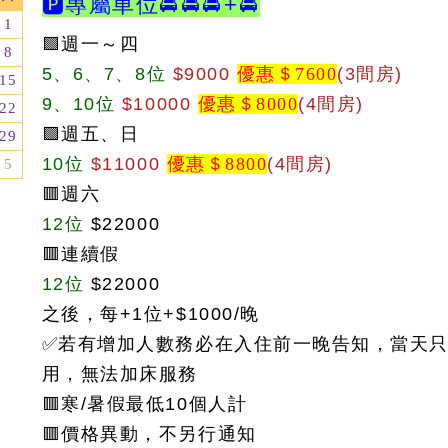
🅿️專屬車位
🚘🚘🚘
+
🚘
1
🟩週一～四
8
5、6、7
、8
位
$9000
優惠＄7600
(3間房)
15
9、10位
$10000
優惠＄8000
(4間房)
22
🟩週五、日
29
10位
$11000
優惠＄8800
(4間房)
5
🟥週六
12位
$22000
🟥連續假
12位
$22000
之後，每+1位+$1000/晚
✅若有增加人數務必在入住前一晚告知，當天
用，無法加床服務
🟥
寒/暑假最低10個人計
🟥
價格異動，不另行通知