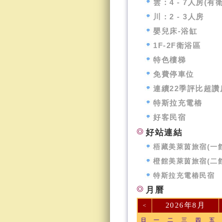
雲：4 - 7人房(有
川：2 - 3人房
嬰兒床-浴缸
1F-2F衛浴區
特色樓梯
免費停車位
連續22季評比超讚
特斯拉充電樁
好客民宿
好站連結
梧藏美萊茵旅宿(一館
橙館美萊茵旅宿(二館
特斯拉充電樁民宿
月曆
2026年8月
<
日
一
二
三
四
五