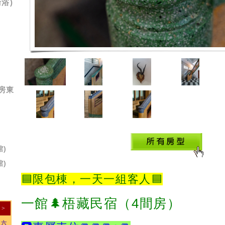
衛浴)
房東
)
)
🟦
限包棟，一天一組客人🟦
一館🌲梧藏民宿（4間房）
>
六