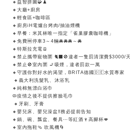
🔸益智拼圖🧩♟
🔸大廳+廚房
🔸輕食區+咖啡區
🔸廚房iH電爐台烤肉/抽油煙機
🔸早餐：米其林唯一指定「雀巢膠囊咖啡機」
🔸免費🆓停車3～4輛🚘🚘🚘～🚘
🔸特斯拉充電🪫
🔸禁止攜帶寵物🈲️ 🐈‍⬛🚫違者一隻罰清潔費$3000/
🔸禁止🚫室內🈲️ 🚬吸煙，違者罰款一萬
🔸守護你對好水的渴望，BRITA德國🇩🇪水質專家
🔸義大利洗髮乳、沐浴乳
🔸純棉無漂白浴巾
🦠疫情之後不提供擦臉毛巾
🔸牙刷、牙膏
🔸嬰兒床、嬰兒澡盆‼️務必提前告知
🔸鍋、碗、瓢盆、餐具⋯等紅酒🍷高腳杯💋
🔸室內拖鞋🩴 吹風機🌀