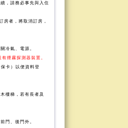
續，請務必事先與入住
絡訂房者，將取消訂房，
先關冷氣、電源
。
均設有煙霧探測器裝置。
健保卡）以便資料登
樓木樓梯，若有長者及
樓前門、後門外。