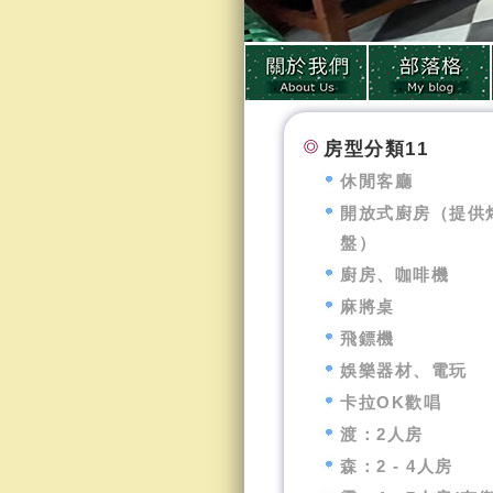
房型分類11
休閒客廳
開放式廚房（提供
盤）
廚房、咖啡機
麻將桌
飛鏢機
娛樂器材、電玩
卡拉OK歡唱
渡：2人房
森：2 - 4人房