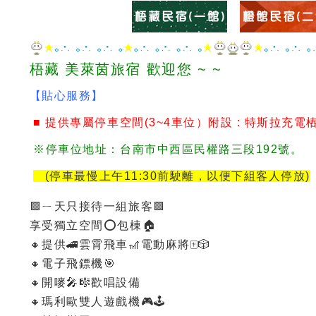
梧藏 美萊茵旅宿 歡迎您 ~ ~
【貼心服務】
■ 提供專屬停車空間(3~4車位）附設 : 特斯拉充電
※停車位地址：台南市中西區民權路三段192號。
(停車最慢上午11:30前駛離，以便下組客人停放)
🟩ㄧ天只接待一組旅客🟩
享受獨立空間⭕️包棟🏠
🔸提供🚄雲霄飛車🎢電動麻將🀄️🎲
🔸電子飛鏢機🎯
🔸開嘜🎤🎼歡唱設備
🔸瑪利歐雙人遊戲機🎮🕹