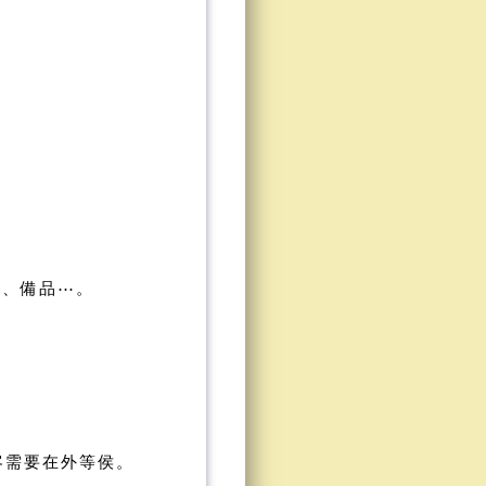
床、備品⋯。
客需要在外等侯
。