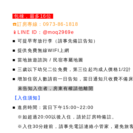
包棟，最多16位
☎️訂房專線：0973-86-1818
📱LINE ID：@moq2969e
■ 可提早寄放行李（請事先備註告知）
■ 提供免費無線WIFI上網
■ 當地旅遊諮詢 / 民宿專屬地圖
■ 三歲以下幼兒二位免費，第三位起均成人價格1/2計
​■ 增加住宿人數請前一日告知，當日通知只收費不備
未告知入住者，房東有權請他離開
【入住須知】
■
進房時間：當日下午15:00~22:00
※
如超過20:00以後入住，請於訂房時備註。
※
入住30分鐘前，請事先電話連絡小管家，避免旅