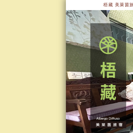
梧藏 美萊茵旅宿~是