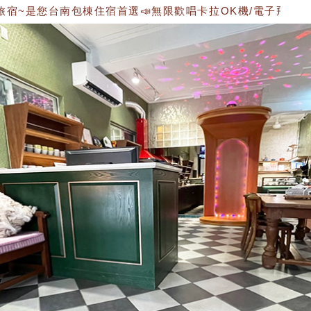
是您台南包棟住宿首選📣無限歡唱卡拉OK機/電子飛鏢機/雙人遊戲機