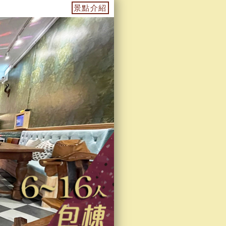
/"雲霄飛車"電動麻將桌/ 免費停車場3或4台/米其林指定咖啡機..
景點介紹