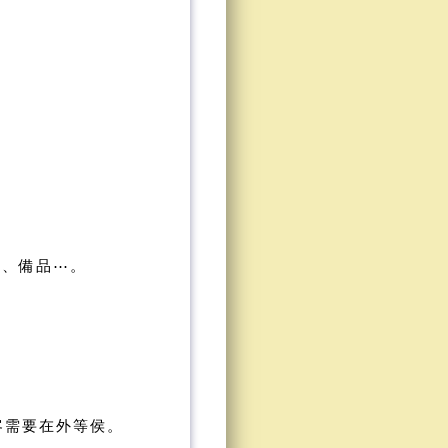
床、備品⋯。
客需要在外等侯
。