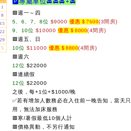
🅿️專屬車位
🚘🚘🚘
+
🚘
1
🟩週一～四
8
5、6、7
、8
位
$9000
優惠＄7600
(3間房)
15
9、10位
$10000
優惠＄8000
(4間房)
22
🟩週五、日
29
10位
$11000
優惠＄8800
(4間房)
5
🟥週六
12位
$22000
🟥連續假
12位
$22000
之後，每+1位+$1000/晚
✅若有增加人數務必在入住前一晚告知，當天
用，無法加床服務
🟥
寒/暑假最低10個人計
🟥
價格異動，不另行通知