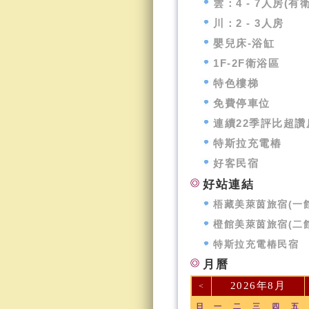
雲：4 - 7人房(有
川：2 - 3人房
嬰兒床-浴缸
1F-2F衛浴區
特色樓梯
免費停車位
連續22季評比超讚
特斯拉充電樁
好客民宿
好站連結
梧藏美萊茵旅宿(一館
橙館美萊茵旅宿(二館
特斯拉充電樁民宿
月曆
2026年8月
<
日
一
二
三
四
五