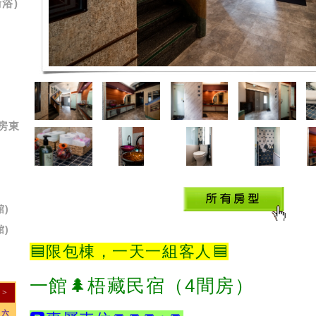
衛浴)
房東
)
)
🟦
限包棟，一天一組客人🟦
一館🌲梧藏民宿（4間房）
>
六