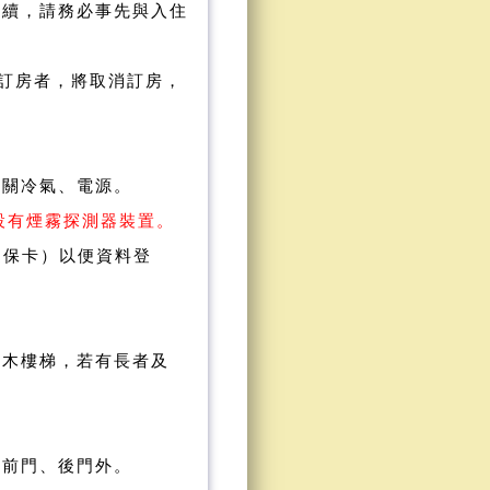
續，請務必事先與入住
絡訂房者，將取消訂房，
先關冷氣、電源
。
均設有煙霧探測器裝置。
健保卡）以便資料登
樓木樓梯，若有長者及
樓前門、後門外。