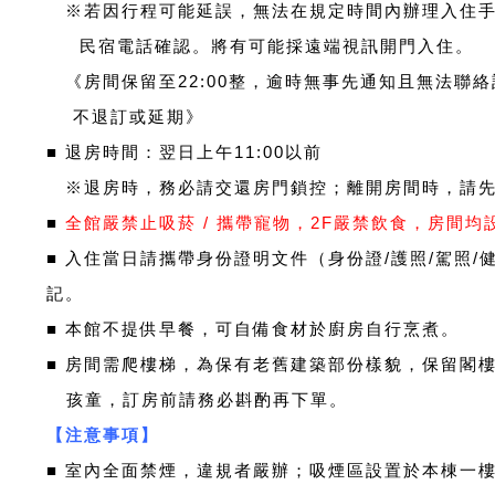
※若因行程可能延誤，無法在規定時間內辦理入住手
民宿電話確認。將有可能採遠端視訊開門入住。
《房間保留至22:00整，逾時無事先通知且無法聯
不退訂或延期》
■
退房時間：翌日上午11:00以前
※
退房時，務必請交還房門鎖控；離開房間時，請
■
全館嚴禁止吸菸 / 攜帶寵物，2F嚴禁飲食，房間
■ 入住當日請攜帶身份證明文件（身份證/護照/駕照/
記。
■ 本館不提供早餐，可自備食材於廚房自行烹煮。
■ 房間需爬樓梯，為保有老舊建築部份樣貌，保留閣
孩童，訂房前請務必斟酌再下單。
【注意事項】
■ 室內全面禁煙，違規者嚴辦；吸煙區設置於本棟一