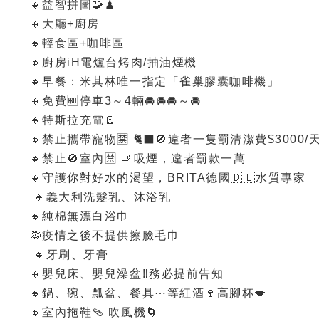
🔸益智拼圖🧩♟
🔸大廳+廚房
🔸輕食區+咖啡區
🔸廚房iH電爐台烤肉/抽油煙機
🔸早餐：米其林唯一指定「雀巢膠囊咖啡機」
🔸免費🆓停車3～4輛🚘🚘🚘～🚘
🔸特斯拉充電🪫
🔸禁止攜帶寵物🈲️ 🐈‍⬛🚫違者一隻罰清潔費$3000/
🔸禁止🚫室內🈲️ 🚬吸煙，違者罰款一萬
🔸守護你對好水的渴望，BRITA德國🇩🇪水質專家
🔸義大利洗髮乳、沐浴乳
🔸純棉無漂白浴巾
🦠疫情之後不提供擦臉毛巾
🔸牙刷、牙膏
🔸嬰兒床、嬰兒澡盆‼️務必提前告知
🔸鍋、碗、瓢盆、餐具⋯等紅酒🍷高腳杯💋
🔸室內拖鞋🩴 吹風機🌀