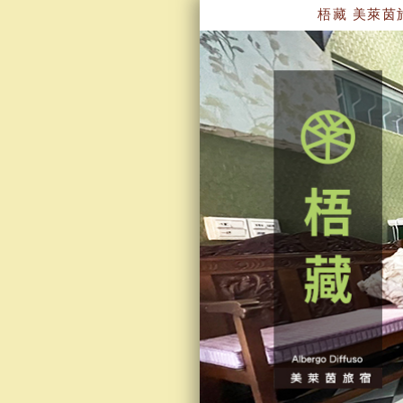
梧藏 美萊茵旅宿~