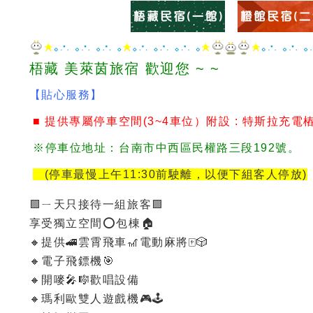
梧藏 美萊茵旅宿 歡迎您 ~ ~
【貼心服務】
■ 提供專屬停車空間(3~4車位）附設 : 特斯拉充電
※停車位地址：台南市中西區民權路三段192號。
(停車最慢上午11:30前駛離，以便下組客人停放)
🟩ㄧ天只接待一組旅客🟩
享受獨立空間⭕️包棟🏠
🔸提供🚄雲霄飛車🎢電動麻將🀄️🎲
🔸電子飛鏢機🎯
🔸開嘜🎤🎼歡唱設備
🔸瑪利歐雙人遊戲機🎮🕹