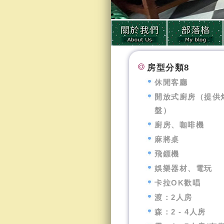
房型分類8
休閒客廳
開放式廚房（提供
盤）
廚房、咖啡機
麻將桌
飛鏢機
娛樂器材、電玩
卡拉OK歡唱
渡：2人房
森：2 - 4人房