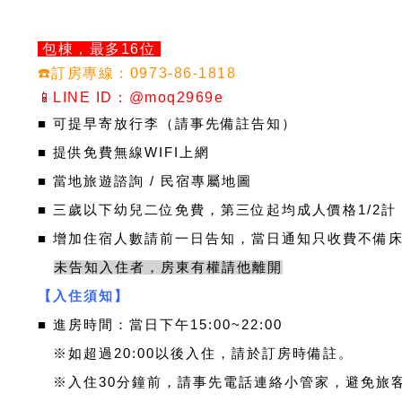
包棟，最多16位
☎️訂房專線：0973-86-1818
📱LINE ID：@moq2969e
■ 可提早寄放行李（請事先備註告知）
■ 提供免費無線WIFI上網
■ 當地旅遊諮詢 / 民宿專屬地圖
■ 三歲以下幼兒二位免費，第三位起均成人價格1/2計
​■ 增加住宿人數請前一日告知，當日通知只收費不備
未告知入住者，房東有權請他離開
【入住須知】
■
進房時間：當日下午15:00~22:00
※
如超過20:00以後入住，請於訂房時備註。
※
入住30分鐘前，請事先電話連絡小管家，避免旅