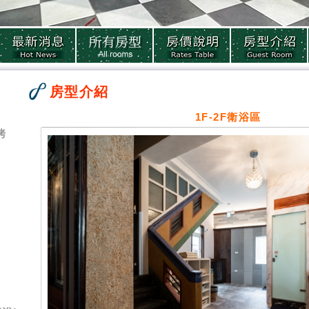
房型介紹
1F-2F衛浴區
烤