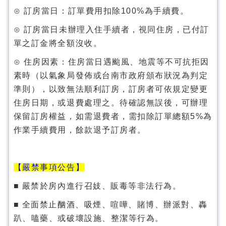
⊙ 訂房當日：訂單費用扣除100%為手續費。
⊙ 訂房當日未辦理入住手續者，視同住房，已付訂
單之訂金將全額沒收。
⊙ 住房因素：住房當日遇颱風、地震等不可抗拒因
素時（以氣象局發佈或台南市政府頒布狀況為判定
準則），以致無法順利訂房，訂房者可依規定變更
住房日期，或退費處理之。待確認無誤後，可辦理
保留訂房權益，如需退費者，需扣除訂單總額5%為
作業手續費用，餘款退予訂房者。
【嚴禁事項公告】
■ 嚴禁於房內進行召妓、販毒等非法行為。
■ 全面禁止酗酒、吸煙、喧嘩、賭博、辦派對、轟
趴、嗑藥、或破壞設施、整潔等行為。