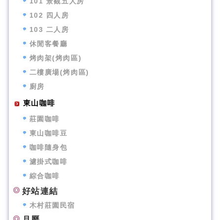
101 景觀五人房
102 四人房
103 二人房
休閒客餐廳
烤肉架(烤肉區)
二樓廣場(烤肉區)
廚房
東山咖啡
莊園咖啡
東山咖啡豆
咖啡隨身包
濾掛式咖啡
綜合咖啡
好站連結
木村莊園民宿
月曆