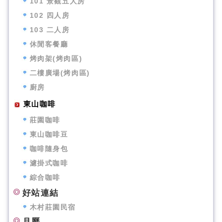
101 景觀五人房
102 四人房
103 二人房
休閒客餐廳
烤肉架(烤肉區)
二樓廣場(烤肉區)
廚房
東山咖啡
莊園咖啡
東山咖啡豆
咖啡隨身包
濾掛式咖啡
綜合咖啡
好站連結
木村莊園民宿
月曆