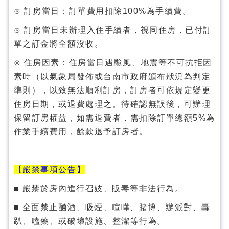
⊙ 訂房當日：訂單費用扣除100%為手續費。
⊙ 訂房當日未辦理入住手續者，視同住房，已付訂
單之訂金將全額沒收。
⊙ 住房因素：住房當日遇颱風、地震等不可抗拒因
素時（以氣象局發佈或台南市政府頒布狀況為判定
準則），以致無法順利訂房，訂房者可依規定變更
住房日期，或退費處理之。待確認無誤後，可辦理
保留訂房權益，如需退費者，需扣除訂單總額5%為
作業手續費用，餘款退予訂房者。
【嚴禁事項公告】
■ 嚴禁於房內進行召妓、販毒等非法行為。
■ 全面禁止酗酒、吸煙、喧嘩、賭博、辦派對、轟
趴、嗑藥、或破壞設施、整潔等行為。