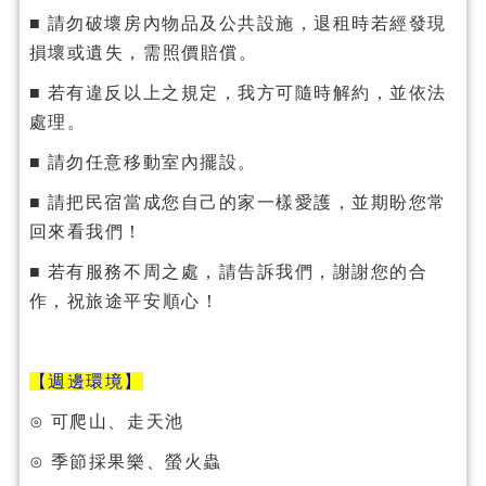
■ 請勿破壞房內物品及公共設施，退租時若經發現
損壞或遺失，需照價賠償。
■ 若有違反以上之規定，我方可隨時解約，並依法
處理。
■ 請勿任意移動室內擺設。
■ 請把民宿當成您自己的家一樣愛護，並期盼您常
回來看我們！
■ 若有服務不周之處，請告訴我們，謝謝您的合
作，祝旅途平安順心！
【週邊環境】
⊙ 可爬山、走天池
⊙ 季節採果樂、螢火蟲