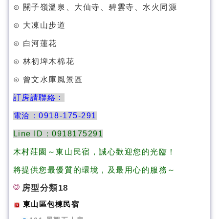
⊙ 關子嶺溫泉、大仙寺、碧雲寺、水火同源
⊙ 大凍山步道
⊙ 白河蓮花
⊙ 林初埤木棉花
⊙ 曾文水庫風景區
訂房請聯絡：
電洽：0918-175-291
Line ID：0918175291
木村莊園～東山民宿，誠心歡迎您的光臨！
將提供您最優質的環境，及最用心的服務～
房型分類18
東山區包棟民宿