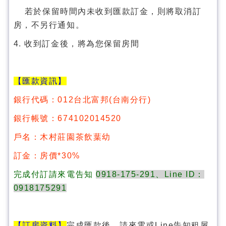
若於保留時間內未收到匯款訂金，則將取消訂
房，不另行通知。
4. 收到訂金後，將為您保留房間
【匯款資訊】
銀行代碼：012台北富邦(台南分行)
銀行帳號：674102014520
戶名：木村莊園茶飲葉幼
訂金：房價*30%
完成付訂請來電告知
0918-175-291、Line ID：
0918175291
【訂房資料】
完成匯款後，請來電或Line告知租屋