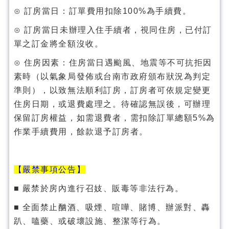
⊙ 訂房當日：訂單費用扣除100%為手續費。
⊙ 訂房當日未辦理入住手續者，視同住房，已付訂
單之訂金將全額沒收。
⊙ 住房因素：住房當日遇颱風、地震等不可抗拒因
素時（以氣象局發佈或台南市政府頒布狀況為判定
準則），以致無法順利訂房，訂房者可依規定變更
住房日期，或退費處理之。待確認無誤後，可辦理
保留訂房權益，如需退費者，需扣除訂單總額5%為
作業手續費用，餘款退予訂房者。
【嚴禁事項公告】
■ 嚴禁於房內進行召妓、販毒等非法行為。
■ 全面禁止酗酒、吸煙、喧嘩、賭博、辦派對、轟
趴、嗑藥、或破壞設施、整潔等行為。