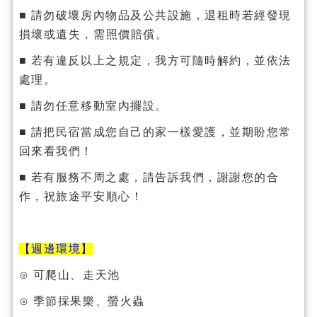
■ 請勿破壞房內物品及公共設施，退租時若經發現
損壞或遺失，需照價賠償。
■ 若有違反以上之規定，我方可隨時解約，並依法
處理。
■ 請勿任意移動室內擺設。
■ 請把民宿當成您自己的家一樣愛護，並期盼您常
回來看我們！
■ 若有服務不周之處，請告訴我們，謝謝您的合
作，祝旅途平安順心！
【週邊環境】
⊙ 可爬山、走天池
⊙ 季節採果樂、螢火蟲