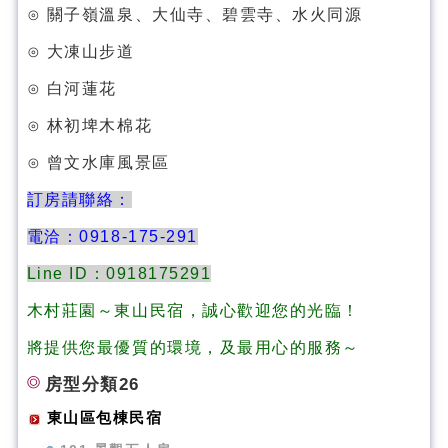
⊙ 關子嶺溫泉、大仙寺、碧雲寺、水火同源
⊙ 大凍山步道
⊙ 白河蓮花
⊙ 林初埤木棉花
⊙ 曾文水庫風景區
訂房請聯絡：
電洽：0918-175-291
Line ID：0918175291
木村莊園～東山民宿，誠心歡迎您的光臨！
將提供您最優質的環境，及最用心的服務～
房型分類26
東山區包棟民宿