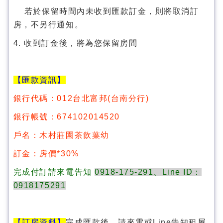
若於保留時間內未收到匯款訂金，則將取消訂
房，不另行通知。
4. 收到訂金後，將為您保留房間
【匯款資訊】
銀行代碼：012台北富邦(台南分行)
銀行帳號：674102014520
戶名：木村莊園茶飲葉幼
訂金：房價*30%
完成付訂請來電告知
0918-175-291、Line ID：
0918175291
【訂房資料】
完成匯款後，請來電或Line告知租屋