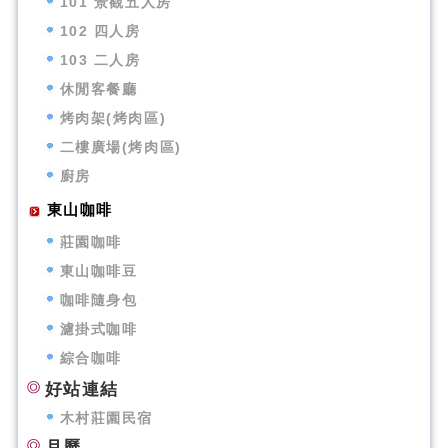
101 景觀五人房
102 四人房
103 二人房
休閒客餐廳
烤肉架(烤肉區)
二樓廣場(烤肉區)
廚房
東山咖啡
莊園咖啡
東山咖啡豆
咖啡隨身包
濾掛式咖啡
綜合咖啡
好站連結
木村莊園民宿
月曆