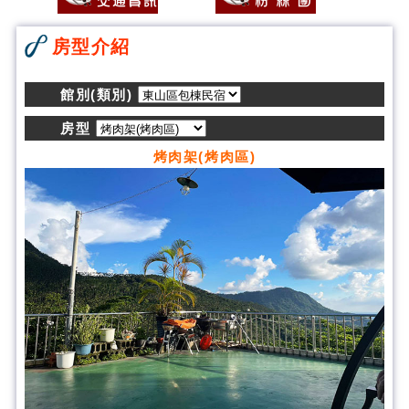
房型介紹
館別(類別)
房型
烤肉架(烤肉區)