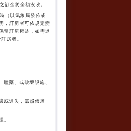
單之訂金將全額沒收。
素時（以氣象局發佈或
房，訂房者可依規定變
保留訂房權益，如需退
予訂房者。
趴、嗑藥、或破壞設施、
損壞或遺失，需照價賠
理。