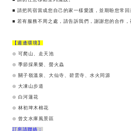
■ 請把民宿當成您自己的家一樣愛護，並期盼您常回
■ 若有服務不周之處，請告訴我們，謝謝您的合作
【週邊環境】
⊙ 可爬山、走天池
⊙ 季節採果樂、螢火蟲
⊙ 關子嶺溫泉、大仙寺、碧雲寺、水火同源
⊙ 大凍山步道
⊙ 白河蓮花
⊙ 林初埤木棉花
⊙ 曾文水庫風景區
訂房請聯絡：