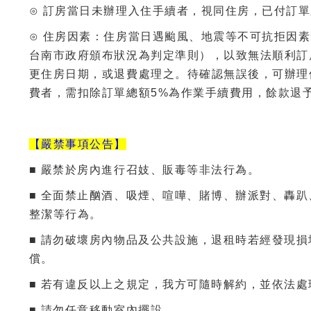
⊙ 訂房當日未辦理入住手續者，視同住房，已付訂
⊙ 住房因素：住房當日遇颱風、地震等不可抗拒因
台南市政府頒布狀況為判定準則），以致無法順利訂
更住房日期，或退費處理之。待確認無誤後，可辦理
費者，需扣除訂單總額5%為作業手續費用，餘款退
【嚴禁事項公告】
■ 嚴禁於房內進行召妓、販毒等非法行為。
■ 全面禁止酗酒、吸煙、喧嘩、賭博、辦派對、轟
整潔等行為。
■ 請勿破壞房內物品及公共設施，退租時若經發現
償。
■ 若有違反以上之規定，我方可隨時解約，並依法處
■ 請勿任意移動室內擺設。