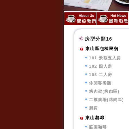
房型分類16
東山區包棟民宿
101 景觀五人房
102 四人房
103 二人房
休閒客餐廳
烤肉架(烤肉區)
二樓廣場(烤肉區)
廚房
東山咖啡
莊園咖啡