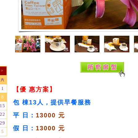
>
六
【優 惠方案】
1
8
包 棟13人，提供早餐服務
15
平 日：
13000 元
22
29
假 日：
13000 元
5