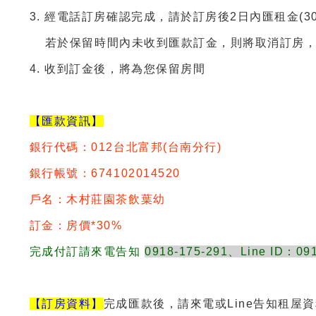
3. 經電話訂房確認完成，請於訂房後2日內匯租金(3
若於保留時間內未收到匯款訂金，則將取消訂房，
4. 收到訂金後，將為您保留房間
【匯款資訊】
銀行代碼：012台北富邦(台南分行)
銀行帳號：674102014520
戶名：木村莊園茶飲葉幼
訂金：房價*30%
完成付訂請來電告知
0918-175-291、Line ID：09
【訂房資料】
完成匯款後，請來電或Line告知租屋