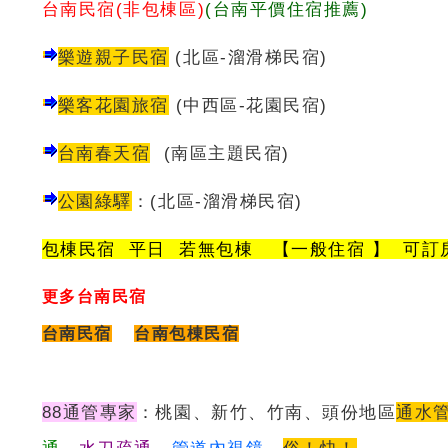
台南民宿(非包棟區)
(台南平價住宿推薦)
樂遊親子民宿
(北區-溜滑梯民宿)
樂客花園旅宿
(中西區-花園民宿)
台南春天宿
(南區主題民宿)
公園綠驛
：
(
北區-溜滑梯民宿
)
包棟民宿 平日 若無包棟 【一般住宿 】 可訂
更多台南民宿
台南民宿
台南包棟民宿
88通管專家
：桃園、新竹、竹南、頭份地區
通水
通
、
水刀疏通
、
管道內視鏡
，
俗！快！