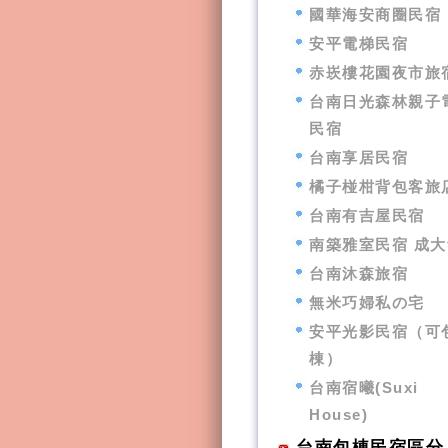
國華海安商圈民宿
安平電梯民宿
赤崁樓花園夜市旅
台南日光森林親子
民宿
台南享居民宿
橘子椪柑背包客旅
台南有吉屋民宿
南築雅室民宿 成大
台南沐森旅宿
無米巧婦私の宅
安平光影民宿（可
棟）
台南宿曦(Suxi
House)
台南包棟民宿區分