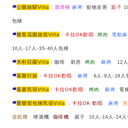
公園綠驛Villa
：
溜滑梯
麻將
寵物友善
親子
1
包棟
樂客花園旅宿Villa
：
卡拉OK歡唱
烤肉
電動麻
10人-17人-35-40人包棟
木村莊園Villa
：咖啡 廚房
烤肉
麻將
12人
暮樂行旅
：
卡拉OK歡唱
麻將
6人-9人-18人
暮夏民宿
Villa
：
卡拉OK歡唱
烤肉
麻將
電梯
聚樂部包棟民宿Villa
：
卡
拉OK 歡唱
麻將
遊戲機
啤酒機
咖啡機
親子 10人-14人-24