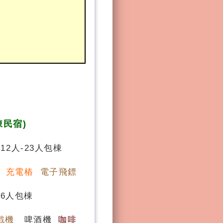
棟民宿)
12人-23人包棟
桌
充電樁
電子飛鏢
16人包棟
戲機
啤酒機
咖啡