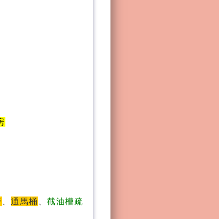
房
管
、
通馬桶
、
截油槽疏