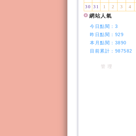
30
31
1
2
3
4
網站人氣
今日點閱：
3
昨日點閱：
929
本月點閱：
3890
目前累計：
987582
管 理