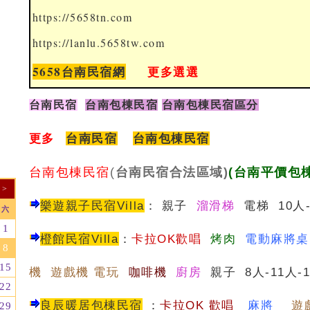
https://5658tn.com
https://lanlu.5658tw.com
5658台南民宿網
更多選選
台南民宿
台南包棟民宿
台南包棟民宿區分
更多
台南民宿
台南包棟民宿
台南包棟民宿
(
台南民宿合法區域)
(台南平價包
>
樂遊親子民宿Villa
：
親子
溜滑梯
電梯 10人-
六
1
橙館民宿Villa
：
卡拉OK歡唱
烤肉
電動麻將
8
15
機 遊戲機 電玩
咖啡機
廚房
親子 8人-11人-
22
良辰暖居包棟民宿
：
卡
拉OK 歡唱
麻將
遊
29