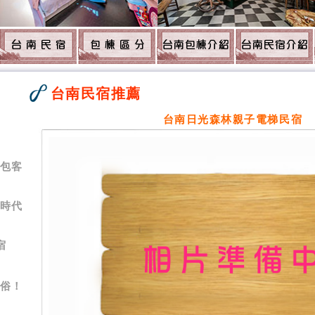
台南民宿推薦
7
台南日光森林親子電梯民宿
背包客
夢時代
宿
-俗！