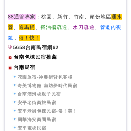
88通管專家
：桃園、新竹、竹南、頭份地區
通水
管
、
通馬桶
、
截油槽疏通
、
水刀疏通
、
管道內視
鏡
，
俗！快！
5658台南民宿網62
台南包棟民宿推薦
台南民宿
花園旅宿-神農街背包客棧
奇美博物館-南紡夢時代民宿
台南溜滑梯親子民宿
安平老街商旅民宿
安平老街包棟民宿-俗！美！
國華海安商圈民宿
安平電梯民宿