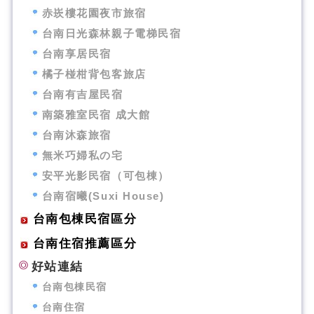
赤崁樓花園夜市旅宿
台南日光森林親子電梯民宿
台南享居民宿
橘子椪柑背包客旅店
台南有吉屋民宿
南築雅室民宿 成大館
台南沐森旅宿
無米巧婦私の宅
安平光影民宿（可包棟）
台南宿曦(Suxi House)
台南包棟民宿區分
台南住宿推薦區分
好站連結
台南包棟民宿
台南住宿