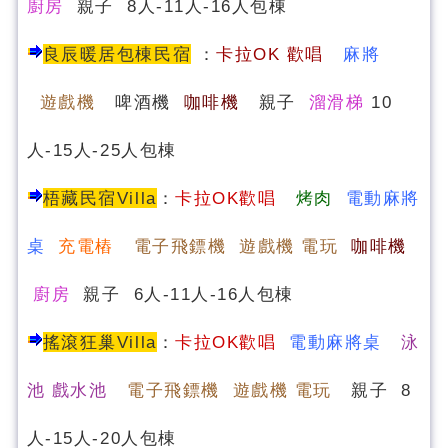
廚房
親子 8人-11人-16人包棟
良辰暖居包棟民宿
：
卡
拉OK 歡唱
麻將
遊戲機
啤酒機
咖啡機
親子
溜滑梯
10
人-15人-25人包棟
梧藏民宿Villa
：
卡拉OK歡唱
烤肉
電動麻將
桌
充電樁
電子飛鏢機 遊戲機 電玩
咖啡機
廚房
親子 6人-11人-16人包棟
搖滾狂巢Villa
：
卡拉OK歡唱
電動麻將桌
泳
池 戲水池
電子飛鏢機 遊戲機 電玩
親子 8
人-15人-20人包棟