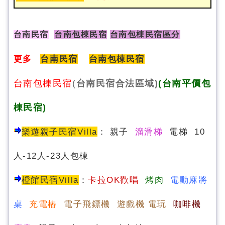
台南民宿
台南包棟民宿
台南包棟民宿區分
更多
台南民宿
台南包棟民宿
台南包棟民宿
(
台南民宿合法區域)
(台南平價包
棟民宿)
樂遊親子民宿Villa
：
親子
溜滑梯
電梯 10
人-12人-23人包棟
橙館民宿Villa
：
卡拉OK歡唱
烤肉
電動麻將
桌
充電樁
電子飛鏢機 遊戲機 電玩
咖啡機