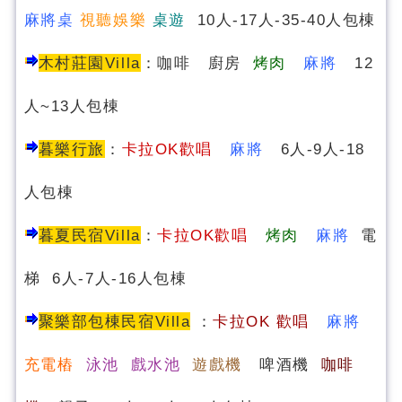
麻將桌
視聽娛樂
桌遊
10人-17人-35-40人包棟
木村莊園Villa
：咖啡 廚房
烤肉
麻將
12
人~13人包棟
暮樂行旅
：
卡拉OK歡唱
麻將
6人-9人-18
人包棟
暮夏民宿
Villa
：
卡拉OK歡唱
烤肉
麻將
電
梯 6人-7人-16人包棟
聚樂部包棟民宿Villa
：
卡
拉OK 歡唱
麻將
充電樁
泳池 戲水池
遊戲機
啤酒機
咖啡