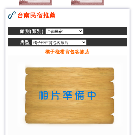
台南民宿推薦
館別(類別)
房型
橘子椪柑背包客旅店