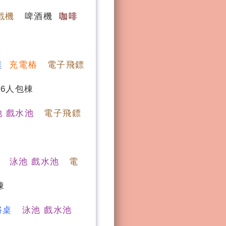
戲機
啤酒機
咖啡
桌
充電樁
電子飛鏢
16人包棟
池 戲水池
電子飛鏢
泳池 戲水池
電
棟
將桌
泳池 戲水池