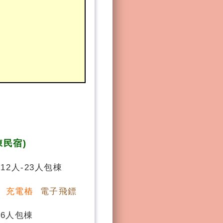
棟民宿)
12人-23人包棟
桌
充電樁
電子飛鏢
16人包棟