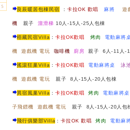
5
良辰暖居包棟民宿
：
卡
拉OK 歡唱
麻將
遊
機
親子
溜滑梯
10人-15人-25人包棟
梧藏民宿Villa
：
卡拉OK歡唱
烤肉
電動麻將
機 遊戲機 電玩
咖啡機
廚房
親子 6人-11人-
搖滾狂巢Villa
：
卡拉OK歡唱
電動麻將桌
泳
機 遊戲機 電玩
親子 8人-15人-20人包棟
異宿風巢Villa
：
卡拉OK歡唱
烤肉
電動麻將桌
子飛鏢機 遊戲機 電玩
親子 8人-15人-20人包
飛行俱樂部Villa
：
卡
拉OK 歡唱
烤肉
電動麻