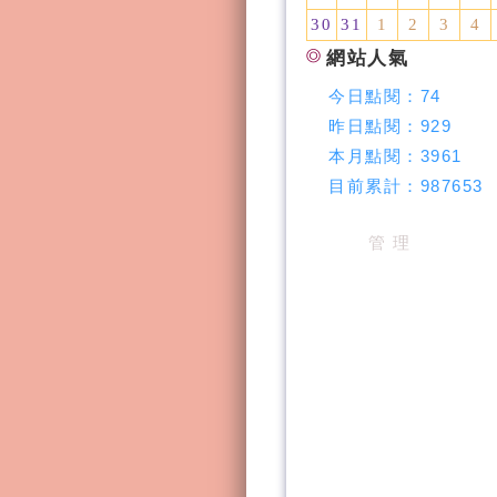
30
31
1
2
3
4
網站人氣
今日點閱：
74
昨日點閱：
929
本月點閱：
3961
目前累計：
987653
管 理