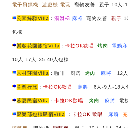
電子飛鏢機 遊戲機 電玩
寵物友善 親子 10人-1
公園綠驛Villa
：
溜滑梯
麻將
寵物友善
親子
1
包棟
樂客花園旅宿Villa
：
卡拉OK歡唱
烤肉
電動麻
10人-17人-35-40人包棟
木村莊園Villa
：咖啡 廚房
烤肉
麻將
12人
暮樂行旅
：
卡拉OK歡唱
麻將
6人-9人-18人
暮夏民宿
Villa
：
卡拉OK歡唱
烤肉
麻將
電梯
聚樂部包棟民宿Villa
：
卡
拉OK 歡唱
麻將
遊戲機
啤酒機
咖啡機
親子 10人-14人-24