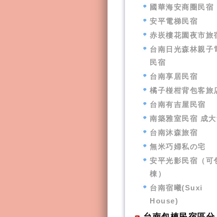
國華海安商圈民宿
安平電梯民宿
赤崁樓花園夜市旅
台南日光森林親子
民宿
台南享居民宿
橘子椪柑背包客旅
台南有吉屋民宿
南築雅室民宿 成大
台南沐森旅宿
無米巧婦私の宅
安平光影民宿（可
棟）
台南宿曦(Suxi
House)
台南包棟民宿區分