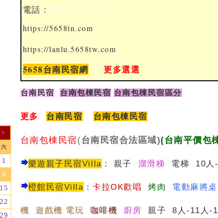
電話：
0932-825788
https://5658tn.com
https://lanlu.5658tw.com
5658台南民宿網
更多選選
台南民宿
台南包棟民宿
台南包棟民宿區分
更多
台南民宿
台南包棟民宿
>
台南包棟民宿
(
台南民宿合法區域)
(台南平價包
六
1
樂遊親子民宿Villa
：
親子
溜滑梯
電梯 10人-
8
橙館民宿Villa
：
卡拉OK歡唱
烤肉
電動麻將
15
22
機 遊戲機 電玩
咖啡機
廚房
親子 8人-11人-
29