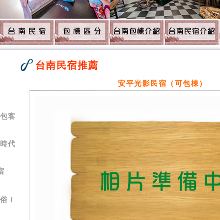
台南民宿推薦
1
安平光影民宿（可包棟）
背包客
夢時代
宿
-俗！