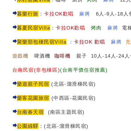
暮樂行旅
：
卡拉OK歡唱
麻將
6人-9人-18人
暮夏民宿
Villa
：
卡拉OK歡唱
烤肉
麻將
電梯
聚樂部包棟民宿Villa
：
卡
拉OK 歡唱
麻將
遊戲機
啤酒機
咖啡機
親子 10人-14人-24
台南民宿(非包棟區)
(台南平價住宿推薦)
樂遊親子民宿
(北區-溜滑梯民宿)
樂客花園旅宿
(中西區-花園民宿)
台南春天宿
(南區主題民宿)
公園綠驛
：
(
北區-溜滑梯民宿
)