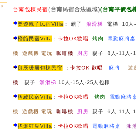
5
台南包棟民宿
(
台南民宿合法區域)
(台南平價包
樂遊親子民宿Villa
：
親子
溜滑梯
電梯 10人-
橙館民宿Villa
：
卡拉OK歡唱
烤肉
電動麻將
機 遊戲機 電玩
咖啡機
廚房
親子 8人-11人-
良辰暖居包棟民宿
：
卡
拉OK 歡唱
麻將
遊
機
親子
溜滑梯
10人-15人-25人包棟
梧藏民宿Villa
：
卡拉OK歡唱
烤肉
電動麻將
機 遊戲機 電玩
咖啡機
廚房
親子 6人-11人-
搖滾狂巢Villa
：
卡拉OK歡唱
電動麻將桌
泳