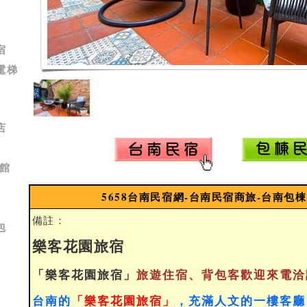
宿
電梯
店
館
5658台南民宿網-台南民宿商旅-台南包
備註：
包
樂客花園旅宿
「樂客花園旅宿」
旅遊住宿、背包客歡迎來電洽
台南的
「樂客花園旅宿」
，充滿人文的一樓客廳