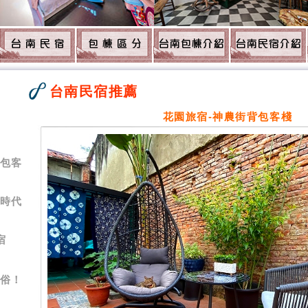
台南民宿推薦
7
花園旅宿-神農街背包客棧
背包客
夢時代
宿
-俗！