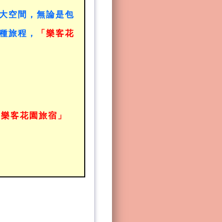
大空間，無論是包
種旅程，
「樂客花
「樂客花園旅宿」