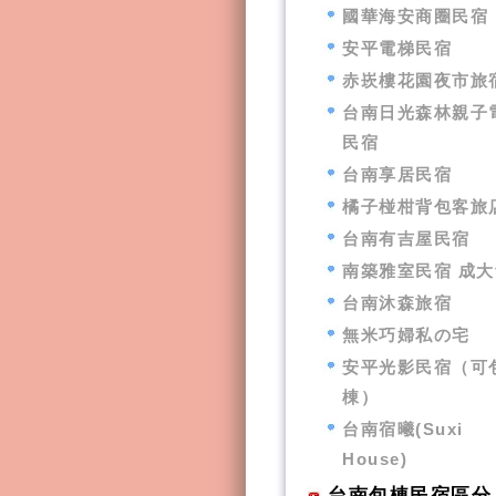
國華海安商圈民宿
安平電梯民宿
赤崁樓花園夜市旅
台南日光森林親子
民宿
台南享居民宿
橘子椪柑背包客旅
台南有吉屋民宿
南築雅室民宿 成大
台南沐森旅宿
無米巧婦私の宅
安平光影民宿（可
棟）
台南宿曦(Suxi
House)
台南包棟民宿區分