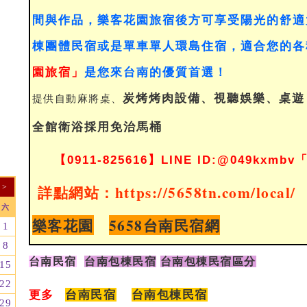
間與作品，樂客花園旅宿後方可享受陽光的舒適
棟團體民宿或是單車單人環島住宿，適合您的各
園旅宿」
是您來台南的優質首選！
提供自動麻將桌、
炭烤
烤肉設備、視聽娛樂、桌遊
全館衛浴採用免治馬桶
【0911-825616】LINE ID:@049kxmbv
詳點網站：
https://5658tn.com/local/
>
六
樂客花園
5658台南民宿網
1
8
台南民宿
台南包棟民宿
台南包棟民宿區分
15
22
更多
台南民宿
台南包棟民宿
29