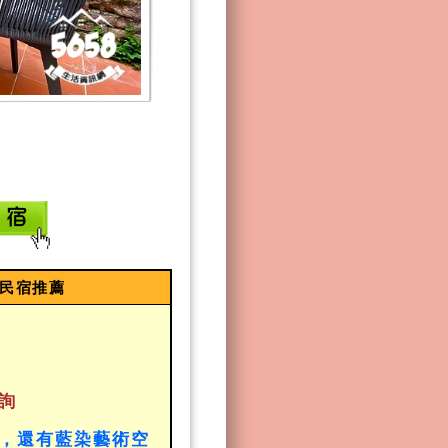
棟民宿推薦
詢
，還有藍染藝術空