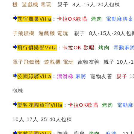
機 遊戲機 電玩
親子 8人-15人-20人包棟
異宿風巢Villa
：
卡拉OK歡唱
烤肉
電動麻將桌
子飛鏢機 遊戲機 電玩
親子 8人-15人-20人包
飛行俱樂部Villa
：
卡
拉OK 歡唱
烤肉
電動麻
電子飛鏢機 遊戲機 電玩
寵物友善 親子 10人-1
公園綠驛Villa
：
溜滑梯
麻將
寵物友善
親子
1
包棟
樂客花園旅宿Villa
：
卡拉OK歡唱
烤肉
電動麻
10人-17人-35-40人包棟
木村莊園Villa
：咖啡 廚房
烤肉
麻將
12人