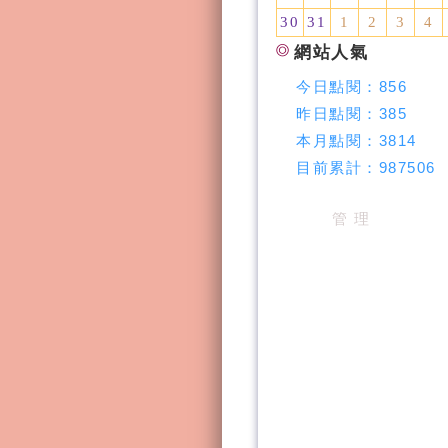
30
31
1
2
3
4
網站人氣
今日點閱：
856
昨日點閱：
385
本月點閱：
3814
目前累計：
987506
管 理