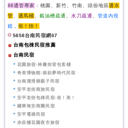
88通管專家
：桃園、新竹、竹南、頭份地區
通水
管
、
通馬桶
、
截油槽疏通
、
水刀疏通
、
管道內視
鏡
，
俗！快！
5658台南民宿網67
台南包棟民宿推薦
台南民宿
花園旅宿-神農街背包客棧
奇美博物館-南紡夢時代民宿
台南溜滑梯親子民宿
安平老街商旅民宿
安平老街包棟民宿-俗！美！
國華海安商圈民宿
安平電梯民宿
赤崁樓花園夜市旅宿