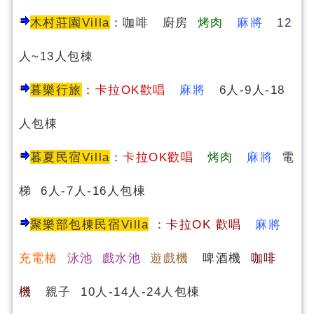
木村莊園Villa
：咖啡 廚房
烤肉
麻將
12
人~13人包棟
暮樂行旅
：
卡拉OK歡唱
麻將
6人-9人-18
人包棟
暮夏民宿
Villa
：
卡拉OK歡唱
烤肉
麻將
電
梯 6人-7人-16人包棟
聚樂部包棟民宿Villa
：
卡
拉OK 歡唱
麻將
充電樁
泳池 戲水池
遊戲機
啤酒機
咖啡
機
親子 10人-14人-24人包棟