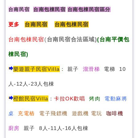
台南民宿
台南包棟民宿
台南包棟民宿區分
更多
台南民宿
台南包棟民宿
台南包棟民宿
(
台南民宿合法區域)
(台南平價包
棟民宿)
樂遊親子民宿Villa
：
親子
溜滑梯
電梯 10
人-12人-23人包棟
橙館民宿Villa
：
卡拉OK歡唱
烤肉
電動麻將
桌
充電樁
電子飛鏢機 遊戲機 電玩
咖啡機
廚房
親子 8人-11人-16人包棟