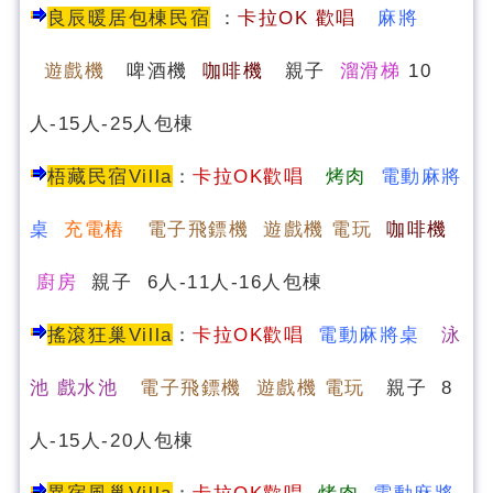
良辰暖居包棟民宿
：
卡
拉OK 歡唱
麻將
遊戲機
啤酒機
咖啡機
親子
溜滑梯
10
人-15人-25人包棟
梧藏民宿Villa
：
卡拉OK歡唱
烤肉
電動麻將
桌
充電樁
電子飛鏢機 遊戲機 電玩
咖啡機
廚房
親子 6人-11人-16人包棟
搖滾狂巢Villa
：
卡拉OK歡唱
電動麻將桌
泳
池 戲水池
電子飛鏢機 遊戲機 電玩
親子 8
人-15人-20人包棟
異宿風巢Villa
：
卡拉OK歡唱
烤肉
電動麻將