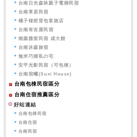
台南日光森林親子電梯民宿
台南享居民宿
橘子椪柑背包客旅店
台南有吉屋民宿
南築雅室民宿 成大館
台南沐森旅宿
無米巧婦私の宅
安平光影民宿（可包棟）
台南宿曦(Suxi House)
台南包棟民宿區分
台南住宿推薦區分
好站連結
台南包棟民宿
台南住宿
台南民宿