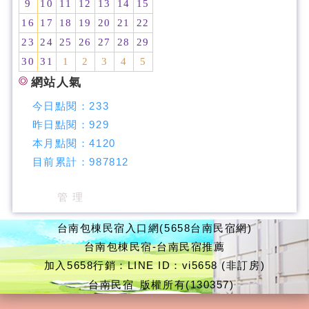
9
10
11
12
13
14
15
16
17
18
19
20
21
22
23
24
25
26
27
28
29
30
31
1
2
3
4
5
網站人氣
今日點閱：
233
昨日點閱：
929
本月點閱：
4120
目前累計：
987812
管 理
台南包棟民宿入口網(5658台南民宿網)
台南包棟民宿-台南民宿推薦
加入5658行銷：LINE ID：vi5658 (非訂房)
台南民宿
版權所有(130357)