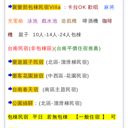
聚樂部包棟民宿Villa
：
卡
拉OK 歡唱
麻將
充電樁
泳池 戲水池
遊戲機
啤酒機
咖啡
機
親子 10人-14人-24人包棟
台南民宿(非包棟區)
(台南平價住宿推薦)
樂遊親子民宿
(北區-溜滑梯民宿)
樂客花園旅宿
(中西區-花園民宿)
台南春天宿
(南區主題民宿)
公園綠驛
：
(
北區-溜滑梯民宿
)
包棟民宿 平日 若無包棟 【一般住宿 】 可