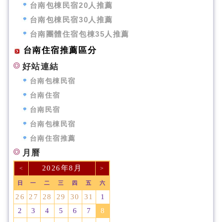
台南包棟民宿20人推薦
台南包棟民宿30人推薦
台南團體住宿包棟35人推薦
台南住宿推薦區分
好站連結
台南包棟民宿
台南住宿
台南民宿
台南包棟民宿
台南住宿推薦
月曆
2026年8月
<
>
日
一
二
三
四
五
六
26
27
28
29
30
31
1
2
3
4
5
6
7
8