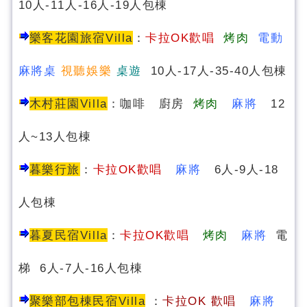
10人-11人-16人-19人包棟
樂客花園旅宿Villa
：
卡拉OK歡唱
烤肉
電動
麻將桌
視聽娛樂
桌遊
10人-17人-35-40人包棟
木村莊園Villa
：咖啡 廚房
烤肉
麻將
12
人~13人包棟
暮樂行旅
：
卡拉OK歡唱
麻將
6人-9人-18
人包棟
暮夏民宿
Villa
：
卡拉OK歡唱
烤肉
麻將
電
梯 6人-7人-16人包棟
聚樂部包棟民宿Villa
：
卡
拉OK 歡唱
麻將