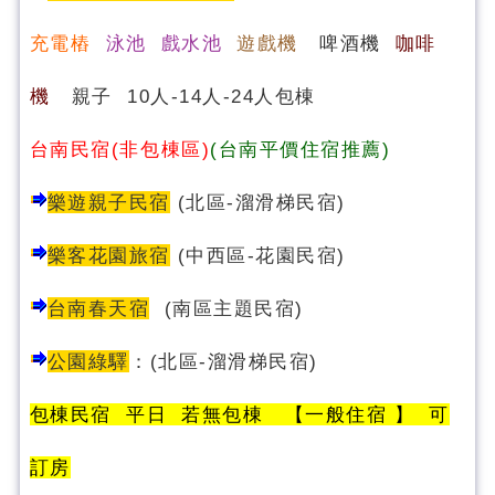
充電樁
泳池 戲水池
遊戲機
啤酒機
咖啡
機
親子 10人-14人-24人包棟
台南民宿(非包棟區)
(台南平價住宿推薦)
樂遊親子民宿
(北區-溜滑梯民宿)
樂客花園旅宿
(中西區-花園民宿)
台南春天宿
(南區主題民宿)
公園綠驛
：
(
北區-溜滑梯民宿
)
包棟民宿 平日 若無包棟 【一般住宿 】 可
訂房