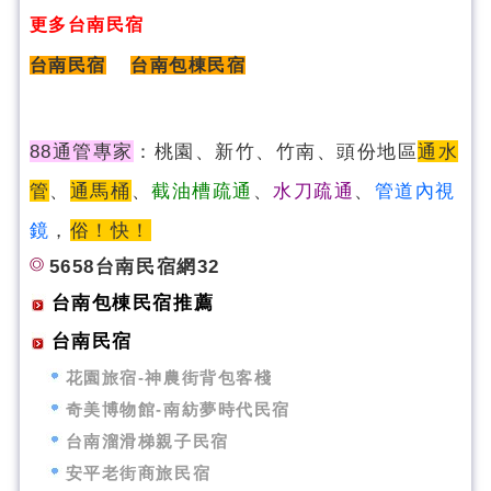
更多台南民宿
台南民宿
台南包棟民宿
88通管專家
：桃園、新竹、竹南、頭份地區
通水
管
、
通馬桶
、
截油槽疏通
、
水刀疏通
、
管道內視
鏡
，
俗！快！
5658台南民宿網32
台南包棟民宿推薦
台南民宿
花園旅宿-神農街背包客棧
奇美博物館-南紡夢時代民宿
台南溜滑梯親子民宿
安平老街商旅民宿