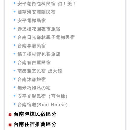
安平老街包棟民宿-俗！美！
國華海安商圈民宿
安平電梯民宿
赤崁樓花園夜市旅宿
台南日光森林親子電梯民宿
台南享居民宿
橘子椪柑背包客旅店
台南有吉屋民宿
南築雅室民宿 成大館
台南沐森旅宿
無米巧婦私の宅
安平光影民宿（可包棟）
台南宿曦(Suxi House)
台南包棟民宿區分
台南住宿推薦區分