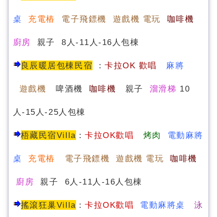
桌
充電樁
電子飛鏢機 遊戲機 電玩
咖啡機
廚房
親子 8人-11人-16人包棟
良辰暖居包棟民宿
：
卡
拉OK 歡唱
麻將
遊戲機
啤酒機
咖啡機
親子
溜滑梯
10
人-15人-25人包棟
梧藏民宿Villa
：
卡拉OK歡唱
烤肉
電動麻將
桌
充電樁
電子飛鏢機 遊戲機 電玩
咖啡機
廚房
親子 6人-11人-16人包棟
搖滾狂巢Villa
：
卡拉OK歡唱
電動麻將桌
泳