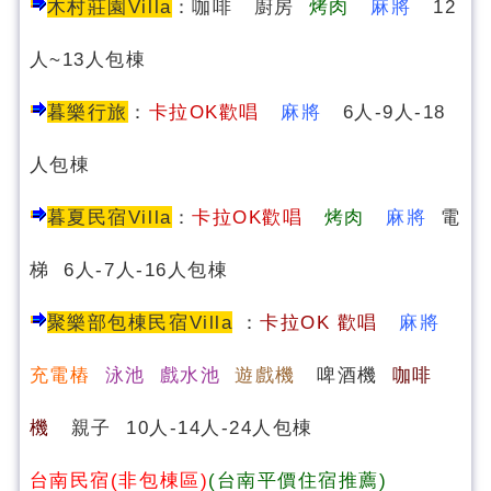
木村莊園Villa
：咖啡 廚房
烤肉
麻將
12
人~13人包棟
暮樂行旅
：
卡拉OK歡唱
麻將
6人-9人-18
人包棟
暮夏民宿
Villa
：
卡拉OK歡唱
烤肉
麻將
電
梯 6人-7人-16人包棟
聚樂部包棟民宿Villa
：
卡
拉OK 歡唱
麻將
充電樁
泳池 戲水池
遊戲機
啤酒機
咖啡
機
親子 10人-14人-24人包棟
台南民宿(非包棟區)
(台南平價住宿推薦)