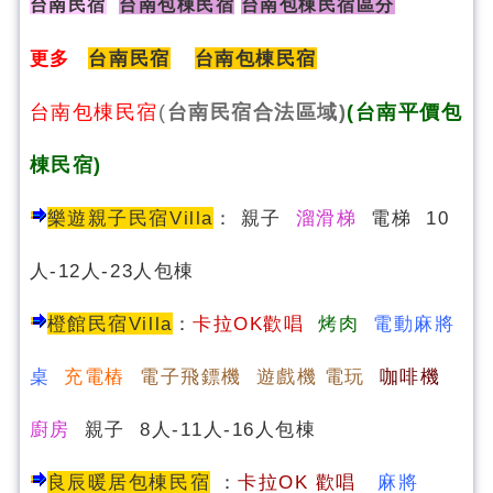
台南民宿
台南包棟民宿
台南包棟民宿區分
更多
台南民宿
台南包棟民宿
台南包棟民宿
(
台南民宿合法區域)
(台南平價包
棟民宿)
樂遊親子民宿Villa
：
親子
溜滑梯
電梯 10
人-12人-23人包棟
橙館民宿Villa
：
卡拉OK歡唱
烤肉
電動麻將
桌
充電樁
電子飛鏢機 遊戲機 電玩
咖啡機
廚房
親子 8人-11人-16人包棟
良辰暖居包棟民宿
：
卡
拉OK 歡唱
麻將