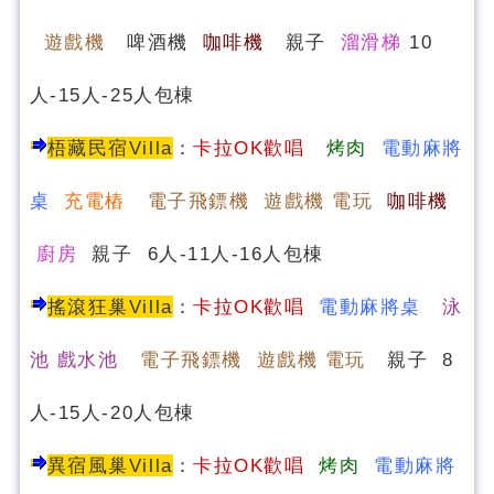
遊戲機
啤酒機
咖啡機
親子
溜滑梯
10
人-15人-25人包棟
梧藏民宿Villa
：
卡拉OK歡唱
烤肉
電動麻將
桌
充電樁
電子飛鏢機 遊戲機 電玩
咖啡機
廚房
親子 6人-11人-16人包棟
搖滾狂巢Villa
：
卡拉OK歡唱
電動麻將桌
泳
池 戲水池
電子飛鏢機 遊戲機 電玩
親子 8
人-15人-20人包棟
異宿風巢Villa
：
卡拉OK歡唱
烤肉
電動麻將