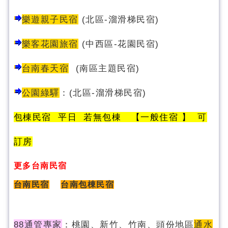
樂遊親子民宿
(北區-溜滑梯民宿)
樂客花園旅宿
(中西區-花園民宿)
台南春天宿
(南區主題民宿)
公園綠驛
：
(
北區-溜滑梯民宿
)
包棟民宿 平日 若無包棟 【一般住宿 】 可
訂房
更多台南民宿
台南民宿
台南包棟民宿
88通管專家
：桃園、新竹、竹南、頭份地區
通水