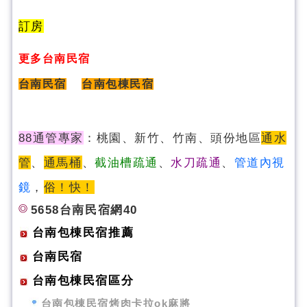
訂房
更多台南民宿
台南民宿
台南包棟民宿
88通管專家
：桃園、新竹、竹南、頭份地區
通水
管
、
通馬桶
、
截油槽疏通
、
水刀疏通
、
管道內視
鏡
，
俗！快！
5658台南民宿網40
台南包棟民宿推薦
台南民宿
台南包棟民宿區分
台南包棟民宿烤肉卡拉ok麻將