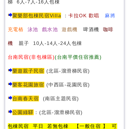
梯 6人-7人-16人包棟
聚樂部包棟民宿Villa
：
卡
拉OK 歡唱
麻將
充電樁
泳池 戲水池
遊戲機
啤酒機
咖啡
機
親子 10人-14人-24人包棟
台南民宿(非包棟區)
(台南平價住宿推薦)
樂遊親子民宿
(北區-溜滑梯民宿)
樂客花園旅宿
(中西區-花園民宿)
台南春天宿
(南區主題民宿)
公園綠驛
：
(
北區-溜滑梯民宿
)
包棟民宿 平日 若無包棟 【一般住宿 】 可