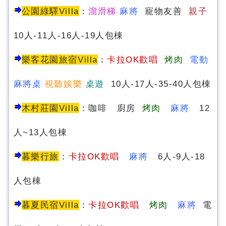
公園綠驛Villa
：
溜滑梯
麻將
寵物友善
親子
10人-11人-16人-19人包棟
樂客花園旅宿Villa
：
卡拉OK歡唱
烤肉
電動
麻將桌
視聽娛樂
桌遊
10人-17人-35-40人包棟
木村莊園Villa
：咖啡 廚房
烤肉
麻將
12
人~13人包棟
暮樂行旅
：
卡拉OK歡唱
麻將
6人-9人-18
人包棟
暮夏民宿
Villa
：
卡拉OK歡唱
烤肉
麻將
電