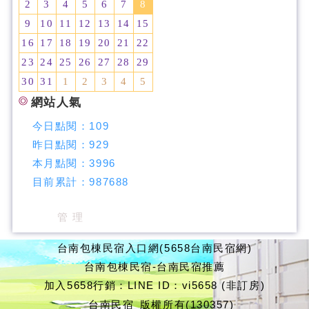
2
3
4
5
6
7
8
9
10
11
12
13
14
15
16
17
18
19
20
21
22
23
24
25
26
27
28
29
30
31
1
2
3
4
5
網站人氣
今日點閱：
109
昨日點閱：
929
本月點閱：
3996
目前累計：
987688
管 理
台南包棟民宿入口網(5658台南民宿網)
台南包棟民宿-台南民宿推薦
加入5658行銷：LINE ID：vi5658 (非訂房)
台南民宿
版權所有(130357)