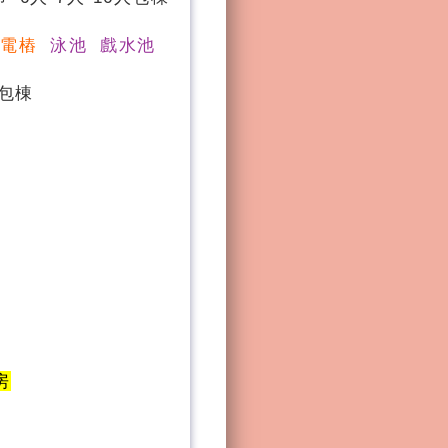
充電樁
泳池 戲水池
人包棟
房