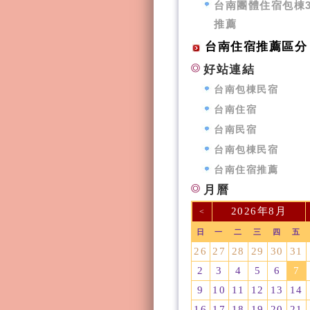
台南團體住宿包棟3
推薦
台南住宿推薦區分
好站連結
台南包棟民宿
台南住宿
台南民宿
台南包棟民宿
台南住宿推薦
月曆
2026年8月
<
日
一
二
三
四
五
26
27
28
29
30
31
2
3
4
5
6
7
9
10
11
12
13
14
16
17
18
19
20
21