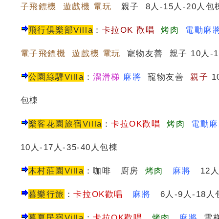
子飛鏢機 遊戲機 電玩
親子 8人-15人-20人包
飛行俱樂部Villa
：
卡
拉OK 歡唱
烤肉
電動麻
電子飛鏢機 遊戲機 電玩
寵物友善 親子 10人-1
公園綠驛Villa
：
溜滑梯
麻將
寵物友善
親子
1
包棟
樂客花園旅宿Villa
：
卡拉OK歡唱
烤肉
電動麻
10人-17人-35-40人包棟
木村莊園Villa
：咖啡 廚房
烤肉
麻將
12人
暮樂行旅
：
卡拉OK歡唱
麻將
6人-9人-18人
暮夏民宿
Villa
：
卡拉OK歡唱
烤肉
麻將
電梯