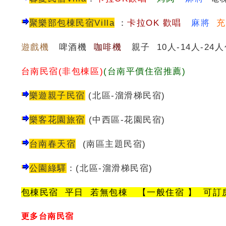
聚樂部包棟民宿Villa
：
卡
拉OK 歡唱
麻將
遊戲機
啤酒機
咖啡機
親子 10人-14人-24
台南民宿(非包棟區)
(台南平價住宿推薦)
樂遊親子民宿
(北區-溜滑梯民宿)
樂客花園旅宿
(中西區-花園民宿)
台南春天宿
(南區主題民宿)
公園綠驛
：
(
北區-溜滑梯民宿
)
包棟民宿 平日 若無包棟 【一般住宿 】 可訂
更多台南民宿