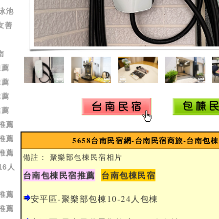
a泳池
友善
南
推薦
推薦
推薦
推薦
推薦
推薦
5658台南民宿網-台南民宿商旅-台南包
推薦
備註： 聚樂部包棟民宿相片
16人
台南包棟民宿推薦
台南包棟民宿
推薦
安平區-聚樂部包棟10-24人包棟
推薦