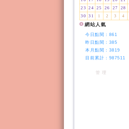
23
24
25
26
27
28
30
31
1
2
3
4
網站人氣
今日點閱：
861
昨日點閱：
385
本月點閱：
3819
目前累計：
987511
管 理